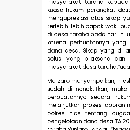
masyarakat taraha kepada
kuasa hukum perangkat des
mengapresiasi atas sikap ya
terlebih-lebih bapak wakil b
di desa taraha pada hari ini
karena perbuatannya yang 
dana desa. Sikap yang di a
solusi yang bijaksana dan
masyarakat desa taraha.”uc
Melizaro menyampaikan, mesk
sudah di nonaktifkan, mak
perbuatannya secara hukum
melanjutkan proses laporan 
polres nias tentang dugaa
pengelolaan dana desa TA.201
taraha Yuniaro Lahagu.”tega