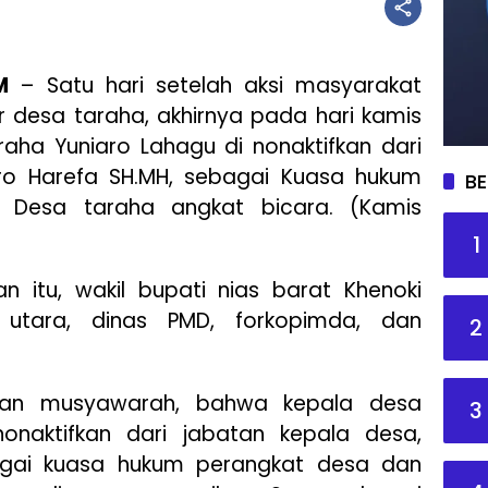
M
– Satu hari setelah aksi masyarakat
 desa taraha, akhirnya pada hari kamis
raha Yuniaro Lahagu di nonaktifkan dari
aro Harefa SH.MH, sebagai Kuasa hukum
BE
 Desa taraha angkat bicara. (Kamis
1
 itu, wakil bupati nias barat Khenoki
tara, dinas PMD, forkopimda, dan
2
san musyawarah, bahwa kepala desa
3
onaktifkan dari jabatan kepala desa,
bagai kuasa hukum perangkat desa dan