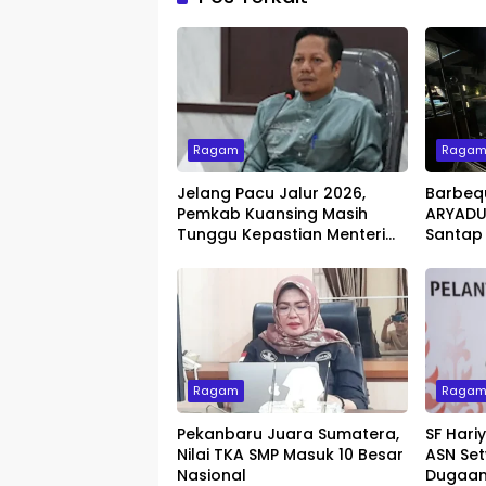
Ragam
Raga
Jelang Pacu Jalur 2026,
Barbeq
Pemkab Kuansing Masih
ARYADUT
Tunggu Kepastian Menteri
Santap
untuk Buka Festival
dengan 
Ragam
Raga
Pekanbaru Juara Sumatera,
SF Hari
Nilai TKA SMP Masuk 10 Besar
ASN Set
Nasional
Dugaan