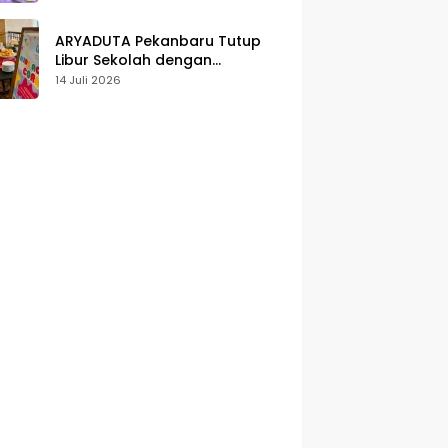
Karakter
ARYADUTA Pekanbaru Tutup
Libur Sekolah dengan
Pengalaman Staycation
14 Juli 2026
Keluarga