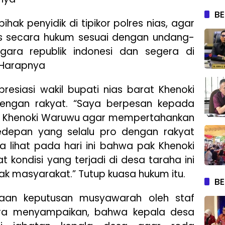
BE
hak penyidik di tipikor polres nias, agar
es secara hukum sesuai dengan undang-
gara republik indonesi dan segera di
”Harapnya
resiasi wakil bupati nias barat Khenoki
ngan rakyat. “Saya berpesan kepada
at Khenoki Waruwu agar mempertahankan
edepan yang selalu pro dengan rakyat
a lihat pada hari ini bahwa pak Khenoki
 kondisi yang terjadi di desa taraha ini
k masyarakat.” Tutup kuasa hukum itu.
BE
an keputusan musyawarah oleh staf
ra menyampaikan, bahwa kepala desa