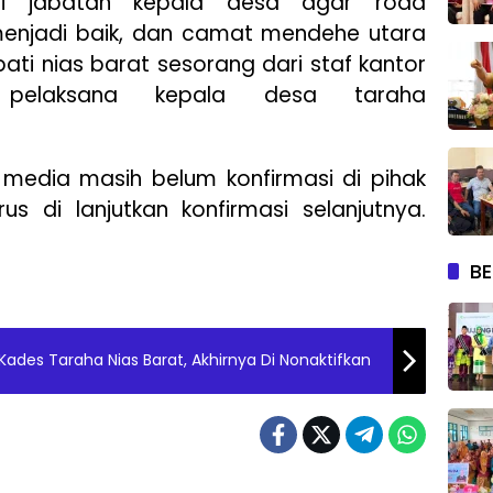
ari jabatan kepala desa agar roda
enjadi baik, dan camat mendehe utara
ti nias barat sesorang dari staf kantor
pelaksana kepala desa taraha
n, media masih belum konfirmasi di pihak
us di lanjutkan konfirmasi selanjutnya.
BE
des Taraha Nias Barat, Akhirnya Di Nonaktifkan