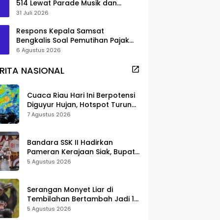
514 Lewat Parade Musik dan
Pameran Kuliner
31 Juli 2026
Respons Kepala Samsat
Bengkalis Soal Pemutihan Pajak
Disorot
6 Agustus 2026
RITA NASIONAL
Cuaca Riau Hari Ini Berpotensi
Diguyur Hujan, Hotspot Turun
Jadi 25 Titik
7 Agustus 2026
Bandara SSK II Hadirkan
Pameran Kerajaan Siak, Bupati
Afni: Jadi Ruang Edukasi
5 Agustus 2026
Sejarah Riau
Serangan Monyet Liar di
Tembilahan Bertambah Jadi 16
Korban, DPKP Bantah Video
5 Agustus 2026
Gerombolan Viral