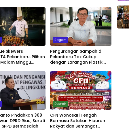
m
Ragam
ue Skewers
Pengurangan Sampah di
A Pekanbaru, Pilihan
Pekanbaru Tak Cukup
 Malam Minggu
dengan Larangan Plastik,
Live Music
Kesadaran Lingkungan Jadi
Penentu
m
Daerah
yanto Pindahkan 308
CFN Wonosari Tengah
wan DPRD Riau, Soroti
Bermasa Satukan Hiburan
 SPPD Bermasalah
Rakyat dan Semangat