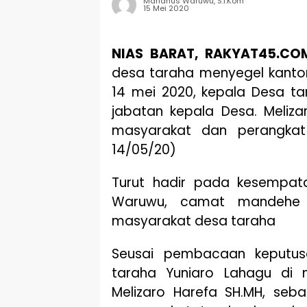
Marianus Waruwu, S.I.Kom
15 Mei 2020
NIAS BARAT, RAKYAT45.CO
desa taraha menyegel kantor
14 mei 2020, kepala Desa ta
jabatan kepala Desa. Meliz
masyarakat dan perangkat
14/05/20)
Turut hadir pada kesempatan
Waruwu, camat mandehe u
masyarakat desa taraha
Seusai pembacaan keputu
taraha Yuniaro Lahagu di n
Melizaro Harefa SH.MH, se