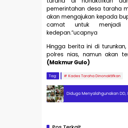
taraha di nonaktifkan d
pemerintahan desa taraha m
akan mengajukan kepada bupa
camat untuk menjadi 
kedepan.”ucapnya
Hingga berita ini di turunka
polres nias, namun akan ter
(Makmur Gulo)
Tag:
Kades Taraha Dinonaktifkan
Diduga Menyalahgunakan DD, Ka
Pos Terkait