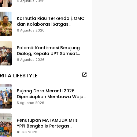
Strategi Digitalisasi untuk
6 Agustus 2026
Tingkatkan Layanan Publik
Karhutla Riau Terkendali, OMC
dan Kolaborasi Satgas
Berhasil Tekan Titik Api
6 Agustus 2026
Polemik Konfirmasi Berujung
Dialog, Kepala UPT Samsat
Bengkalis Minta Maaf
6 Agustus 2026
RITA LIFESTYLE
Bujang Dara Meranti 2026
Dipersiapkan Membawa Wajah
Daerah ke Publik
5 Agustus 2026
Penutupan MATAMUDA MTs
YPPI Bengkalis Pertegas
Pendidikan Berbasis Adat dan
16 Juli 2026