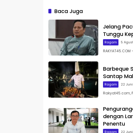
Baca Juga
Jelang Pac
Tunggu Kep
Ragam
5 Agus
RAKYAT45.COM – 
Barbeque S
Santap Mal
Ragam
22 Jun
Rakyat45.com, 
Pengurang
dengan Lar
Penentu
Ragam
22 Jun