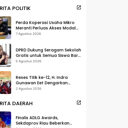
RITA POLITIK
Perda Koperasi Usaha Mikro
Meranti Perluas Akses Modal
dan Pasar
7 Agustus 2026
DPRD Dukung Seragam Sekolah
Gratis untuk Semua Siswa Baru,
Minta Rehab Sekolah Jangan
5 Agustus 2026
Dikurangi
Reses Titik ke-12, H. Indra
Gunawan Eet Dengarkan
Aspirasi Senggoro
2 Agustus 2026
RITA DAERAH
Finalis ADLG Awards,
Sekdaprov Riau Beberkan