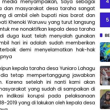
4
 media menyampaikan, Saya sebagai
a dan masyarakat desa taraha sangat
ng di ambil oleh bupati nias barat dan
5
upati Khenoki Waruwu yang turut langsung
 untuk me nonaktifkan kepala desa taraha
BE
di duga kuat telah menyalah gunakan
mbil hari ini adalah sudah memberikan
 terbaik demi menyelamatkan hak-hak
apnya
ipun kepala taraha desa Yuniaro Lahagu
a dia tetap mempertanggung jawabkan
. Karena setelah ini nanti kami akan
masyarakat yang sudah di sampaikan di
n indikasi korupsi pada pelaksanaan
8-2019 yang di lakukan oleh kepala desa
snya