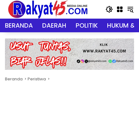
Langsung
ke
konten
BERANDA
DAERAH
POLITIK
HUKUM & 
Beranda
Peristiwa