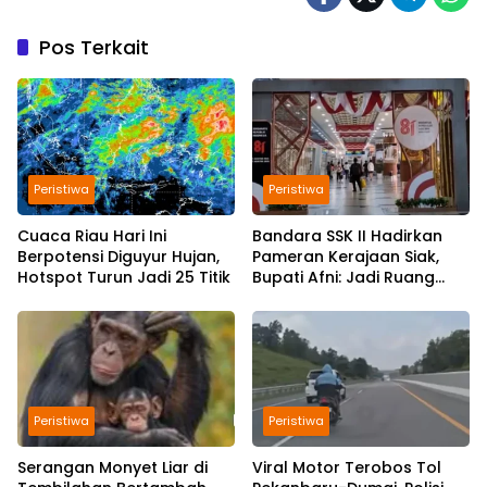
Pos Terkait
Peristiwa
Peristiwa
Cuaca Riau Hari Ini
Bandara SSK II Hadirkan
Berpotensi Diguyur Hujan,
Pameran Kerajaan Siak,
Hotspot Turun Jadi 25 Titik
Bupati Afni: Jadi Ruang
Edukasi Sejarah Riau
Peristiwa
Peristiwa
Serangan Monyet Liar di
Viral Motor Terobos Tol