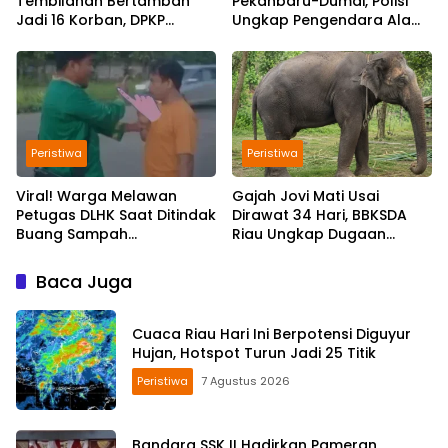
Tembilahan Bertambah
Pekanbaru-Dumai, Polisi
Jadi 16 Korban, DPKP
Ungkap Pengendara Alami
Bantah Video Gerombolan
Gangguan Usai
Viral
Kecelakaan
Peristiwa
Peristiwa
Viral! Warga Melawan
Gajah Jovi Mati Usai
Petugas DLHK Saat Ditindak
Dirawat 34 Hari, BBKSDA
Buang Sampah
Riau Ungkap Dugaan
Sembarangan di
Penyebabnya
Pekanbaru
Baca Juga
Cuaca Riau Hari Ini Berpotensi Diguyur
Hujan, Hotspot Turun Jadi 25 Titik
Peristiwa
7 Agustus 2026
Bandara SSK II Hadirkan Pameran