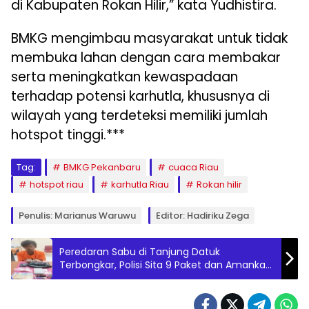
di Kabupaten Rokan Hilir,” kata Yudhistira.
BMKG mengimbau masyarakat untuk tidak
membuka lahan dengan cara membakar
serta meningkatkan kewaspadaan
terhadap potensi karhutla, khususnya di
wilayah yang terdeteksi memiliki jumlah
hotspot tinggi.***
Tag:
BMKG Pekanbaru
cuaca Riau
hotspot riau
karhutla Riau
Rokan hilir
Penulis: Marianus Waruwu
Editor: Hadiriku Zega
Peredaran Sabu di Tanjung Datuk
Terbongkar, Polisi Sita 9 Paket dan Amankan
Seorang Pria