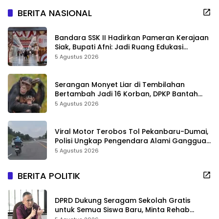
BERITA NASIONAL
Bandara SSK II Hadirkan Pameran Kerajaan
Siak, Bupati Afni: Jadi Ruang Edukasi
Sejarah Riau
5 Agustus 2026
Serangan Monyet Liar di Tembilahan
Bertambah Jadi 16 Korban, DPKP Bantah
Video Gerombolan Viral
5 Agustus 2026
Viral Motor Terobos Tol Pekanbaru-Dumai,
Polisi Ungkap Pengendara Alami Gangguan
Usai Kecelakaan
5 Agustus 2026
BERITA POLITIK
DPRD Dukung Seragam Sekolah Gratis
untuk Semua Siswa Baru, Minta Rehab