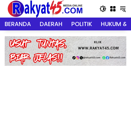
Langsung
ke
konten
BERANDA
DAERAH
POLITIK
HUKUM & 