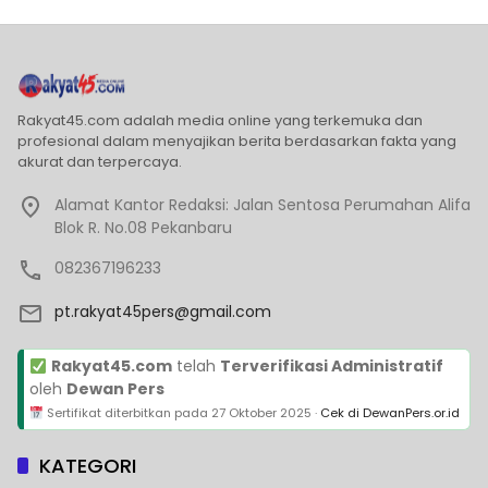
Rakyat45.com adalah media online yang terkemuka dan
profesional dalam menyajikan berita berdasarkan fakta yang
akurat dan terpercaya.
Alamat Kantor Redaksi: Jalan Sentosa Perumahan Alifa
Blok R. No.08 Pekanbaru
082367196233
pt.rakyat45pers@gmail.com
Rakyat45.com
telah
Terverifikasi Administratif
oleh
Dewan Pers
Sertifikat diterbitkan pada
27 Oktober 2025
·
Cek di DewanPers.or.id
KATEGORI