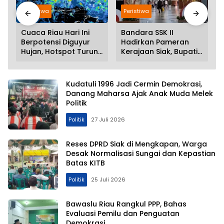
Peristiwa
Peristiwa
Cuaca Riau Hari Ini
Bandara SSK II
Berpotensi Diguyur
Hadirkan Pameran
Hujan, Hotspot Turun
Kerajaan Siak, Bupati
a
Jadi 25 Titik
Afni: Jadi Ruang
Edukasi Sejarah Riau
Kudatuli 1996 Jadi Cermin Demokrasi,
Danang Maharsa Ajak Anak Muda Melek
Politik
Politik
27 Juli 2026
Reses DPRD Siak di Mengkapan, Warga
Desak Normalisasi Sungai dan Kepastian
Batas KITB
Politik
25 Juli 2026
Bawaslu Riau Rangkul PPP, Bahas
Evaluasi Pemilu dan Penguatan
Demokrasi