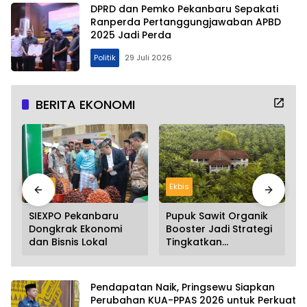
DPRD dan Pemko Pekanbaru Sepakati
Ranperda Pertanggungjawaban APBD
2025 Jadi Perda
Politik
29 Juli 2026
BERITA EKONOMI
Ekbis
Ekbis
SIEXPO Pekanbaru
Pupuk Sawit Organik
Dongkrak Ekonomi
Booster Jadi Strategi
dan Bisnis Lokal
Tingkatkan
Produktivitas Kebun,
Ini Manfaat dan
Panduan
Pendapatan Naik, Pringsewu Siapkan
Pemupukannya
Perubahan KUA-PPAS 2026 untuk Perkuat