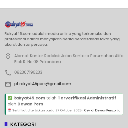
Rakyat45.com adalah media online yang terkemuka dan
profesional dalam menyajikan berita berdasarkan fakta yang
akurat dan terpercaya.
Alamat Kantor Redaksi: Jalan Sentosa Perumahan Alifa
Blok R. No.08 Pekanbaru
082367196233
pt.rakyat45pers@gmail.com
Rakyat45.com
telah
Terverifikasi Administratif
oleh
Dewan Pers
Sertifikat diterbitkan pada
27 Oktober 2025
·
Cek di DewanPers.or.id
KATEGORI