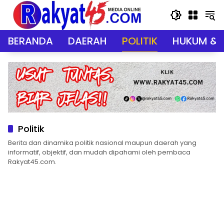
Langsung
ke
konten
BERANDA
DAERAH
POLITIK
HUKUM & 
Politik
Berita dan dinamika politik nasional maupun daerah yang
informatif, objektif, dan mudah dipahami oleh pembaca
Rakyat45.com.