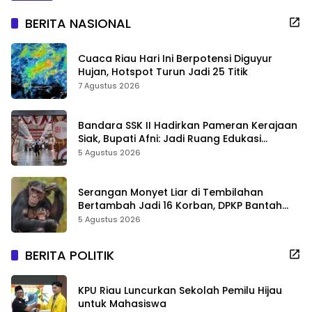
BERITA NASIONAL
Cuaca Riau Hari Ini Berpotensi Diguyur
Hujan, Hotspot Turun Jadi 25 Titik
7 Agustus 2026
Bandara SSK II Hadirkan Pameran Kerajaan
Siak, Bupati Afni: Jadi Ruang Edukasi
Sejarah Riau
5 Agustus 2026
Serangan Monyet Liar di Tembilahan
Bertambah Jadi 16 Korban, DPKP Bantah
Video Gerombolan Viral
5 Agustus 2026
BERITA POLITIK
KPU Riau Luncurkan Sekolah Pemilu Hijau
untuk Mahasiswa