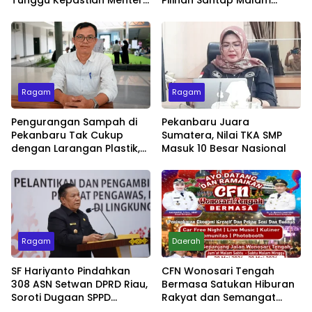
untuk Buka Festival
Minggu dengan Live Music
Ragam
Ragam
Pengurangan Sampah di
Pekanbaru Juara
Pekanbaru Tak Cukup
Sumatera, Nilai TKA SMP
dengan Larangan Plastik,
Masuk 10 Besar Nasional
Kesadaran Lingkungan
Jadi Penentu
Ragam
Daerah
SF Hariyanto Pindahkan
CFN Wonosari Tengah
308 ASN Setwan DPRD Riau,
Bermasa Satukan Hiburan
Soroti Dugaan SPPD
Rakyat dan Semangat
Bermasalah
Ekonomi Kreatif