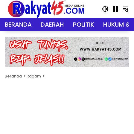
Langsung
ke
konten
BERANDA
DAERAH
POLITIK
HUKUM & 
Beranda
Ragam