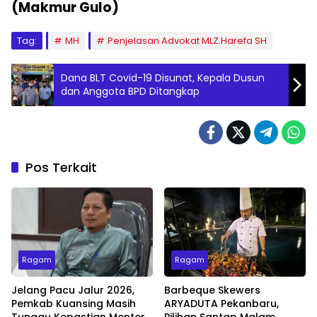
(Makmur Gulo)
Tag:
MH
Penjelasan Advokat MLZ.Harefa SH
Dana BLT Covid-19 Disunat, Kepala Dusun
dan Anggota BPD Ditangkap
Pos Terkait
Ragam
Ragam
Jelang Pacu Jalur 2026,
Barbeque Skewers
Pemkab Kuansing Masih
ARYADUTA Pekanbaru,
Tunggu Kepastian Menteri
Pilihan Santap Malam