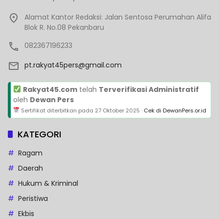
Alamat Kantor Redaksi: Jalan Sentosa Perumahan Alifa
Blok R. No.08 Pekanbaru
082367196233
pt.rakyat45pers@gmail.com
Rakyat45.com
telah
Terverifikasi Administratif
oleh
Dewan Pers
Sertifikat diterbitkan pada
27 Oktober 2025
·
Cek di DewanPers.or.id
KATEGORI
Ragam
Daerah
Hukum & Kriminal
Peristiwa
Ekbis