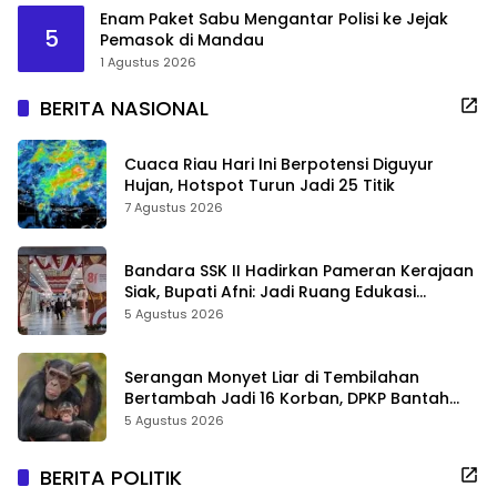
Enam Paket Sabu Mengantar Polisi ke Jejak
5
Pemasok di Mandau
1 Agustus 2026
BERITA NASIONAL
Cuaca Riau Hari Ini Berpotensi Diguyur
Hujan, Hotspot Turun Jadi 25 Titik
7 Agustus 2026
Bandara SSK II Hadirkan Pameran Kerajaan
Siak, Bupati Afni: Jadi Ruang Edukasi
Sejarah Riau
5 Agustus 2026
Serangan Monyet Liar di Tembilahan
Bertambah Jadi 16 Korban, DPKP Bantah
Video Gerombolan Viral
5 Agustus 2026
BERITA POLITIK