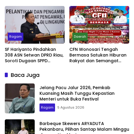
Kesadaran Lingkungan
Jadi Penentu
Ragam
Daerah
SF Hariyanto Pindahkan
CFN Wonosari Tengah
308 ASN Setwan DPRD Riau,
Bermasa Satukan Hiburan
Soroti Dugaan SPPD
Rakyat dan Semangat
Bermasalah
Ekonomi Kreatif
Baca Juga
Jelang Pacu Jalur 2026, Pemkab
Kuansing Masih Tunggu Kepastian
Menteri untuk Buka Festival
Ragam
5 Agustus 2026
Barbeque Skewers ARYADUTA
Pekanbaru, Pilihan Santap Malam Minggu