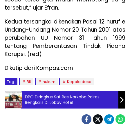
tersebut,” ujar Efran.
Kedua tersangka dikenakan Pasal 12 huruf e
Undang-Undang Nomor 20 Tahun 2001 atas
perubahan UU Nomor 31 Tahun 1999
tentang Pemberantasan Tindak Pidana
Korupsi. (red)
Dikutip dari Kompas.com
Tag:
Blt
hukum
Kepala desa
DPO Diringkus Sat Res Narkoba Polres
Bengkalis Di Lobby Hotel