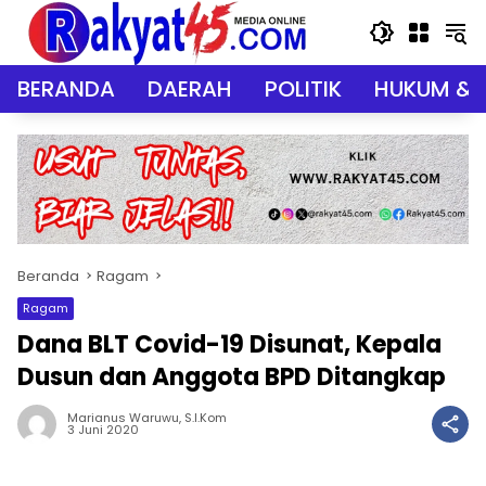
Langsung
ke
konten
BERANDA
DAERAH
POLITIK
HUKUM & 
Beranda
Ragam
Ragam
Dana BLT Covid-19 Disunat, Kepala
Dusun dan Anggota BPD Ditangkap
Marianus Waruwu, S.I.Kom
3 Juni 2020