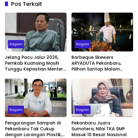
Pos Terkait
Ragam
Ragam
Jelang Pacu Jalur 2026,
Barbeque Skewers
Pemkab Kuansing Masih
ARYADUTA Pekanbaru,
Tunggu Kepastian Menteri
Pilihan Santap Malam
untuk Buka Festival
Minggu dengan Live Music
Ragam
Ragam
Pengurangan Sampah di
Pekanbaru Juara
Pekanbaru Tak Cukup
Sumatera, Nilai TKA SMP
dengan Larangan Plastik,
Masuk 10 Besar Nasional