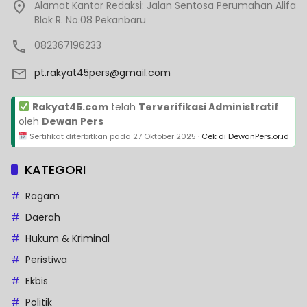
Alamat Kantor Redaksi: Jalan Sentosa Perumahan Alifa
Blok R. No.08 Pekanbaru
082367196233
pt.rakyat45pers@gmail.com
Rakyat45.com
telah
Terverifikasi Administratif
oleh
Dewan Pers
Sertifikat diterbitkan pada
27 Oktober 2025
·
Cek di DewanPers.or.id
KATEGORI
Ragam
Daerah
Hukum & Kriminal
Peristiwa
Ekbis
Politik