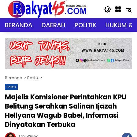
Langsung
ke
konten
BERANDA
DAERAH
POLITIK
HUKUM & 
Beranda
Politik
Politik
Majelis Komisioner Perintahkan KPU
Belitung Serahkan Salinan Ijazah
Hellyana Wagub Babel, Informasi
Dinyatakan Terbuka
Leni Widiya