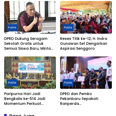
Politik
Politik
DPRD Dukung Seragam
Reses Titik ke-12, H. Indra
Sekolah Gratis untuk
Gunawan Eet Dengarkan
Semua Siswa Baru, Minta
Aspirasi Senggoro
Rehab Sekolah Jangan
Dikurangi
Politik
Politik
Paripurna Hari Jadi
DPRD dan Pemko
Bengkalis ke-514 Jadi
Pekanbaru Sepakati
Momentum Perkuat
Ranperda
Persatuan dan Marwah
Pertanggungjawaban
Negeri
APBD 2025 Jadi Perda
Baca Juga