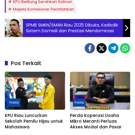
KPU Belitung Serahkan Salinan
Majelis Komisioner Perintahkan
SPMB SMKN/SMAN Riau 2025 Dibuka, Kadisdik:
Sistem Domisili dan Prestasi Mendominasi
Pos Terkait
Politik
Politik
KPU Riau Luncurkan
Perda Koperasi Usaha
Sekolah Pemilu Hijau untuk
Mikro Meranti Perluas
Mahasiswa
Akses Modal dan Pasar