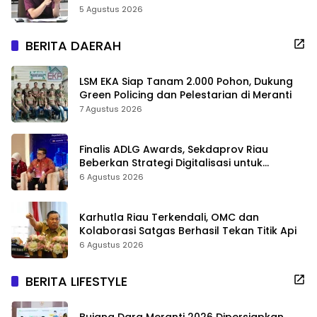
Sekolah Jangan Dikurangi
5 Agustus 2026
BERITA DAERAH
LSM EKA Siap Tanam 2.000 Pohon, Dukung
Green Policing dan Pelestarian di Meranti
7 Agustus 2026
Finalis ADLG Awards, Sekdaprov Riau
Beberkan Strategi Digitalisasi untuk
Tingkatkan Layanan Publik
6 Agustus 2026
Karhutla Riau Terkendali, OMC dan
Kolaborasi Satgas Berhasil Tekan Titik Api
6 Agustus 2026
BERITA LIFESTYLE
Bujang Dara Meranti 2026 Dipersiapkan