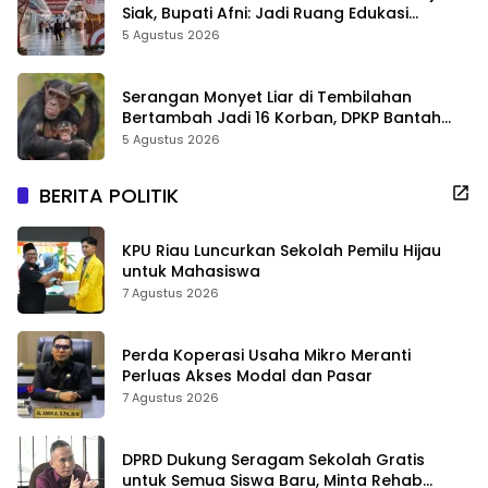
Siak, Bupati Afni: Jadi Ruang Edukasi
Sejarah Riau
5 Agustus 2026
Serangan Monyet Liar di Tembilahan
Bertambah Jadi 16 Korban, DPKP Bantah
Video Gerombolan Viral
5 Agustus 2026
BERITA POLITIK
KPU Riau Luncurkan Sekolah Pemilu Hijau
untuk Mahasiswa
7 Agustus 2026
Perda Koperasi Usaha Mikro Meranti
Perluas Akses Modal dan Pasar
7 Agustus 2026
DPRD Dukung Seragam Sekolah Gratis
untuk Semua Siswa Baru, Minta Rehab