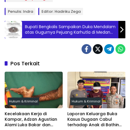
Penulis: Indra
Editor: Hadiriku Zega
Bupati Bengkalis Sampaikan Duka Mendalam
atas Gugurnya Pejuang Karhutla di Medan
Tugas
Pos Terkait
Hukum & Kriminal
Hukum & Kriminal
Kecelakaan Kerja di
Laporan Keluarga Buka
Kampar, Adzan Agustian
Kasus Dugaan Cabul
Alami Luka Bakar dan
terhadap Anak di Bathin