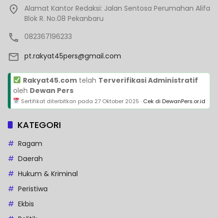
Alamat Kantor Redaksi: Jalan Sentosa Perumahan Alifa
Blok R. No.08 Pekanbaru
082367196233
pt.rakyat45pers@gmail.com
Rakyat45.com
telah
Terverifikasi Administratif
oleh
Dewan Pers
Sertifikat diterbitkan pada
27 Oktober 2025
·
Cek di DewanPers.or.id
KATEGORI
Ragam
Daerah
Hukum & Kriminal
Peristiwa
Ekbis