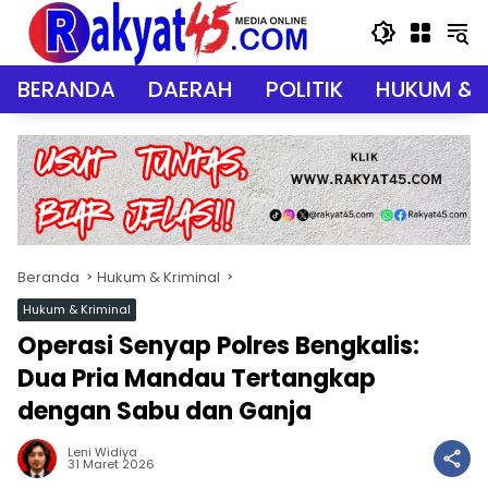
Langsung
ke
konten
BERANDA
DAERAH
POLITIK
HUKUM & 
Beranda
Hukum & Kriminal
Hukum & Kriminal
Operasi Senyap Polres Bengkalis:
Dua Pria Mandau Tertangkap
dengan Sabu dan Ganja
Leni Widiya
31 Maret 2026