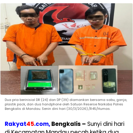
Dua pria berinisial DR (24) dan DP (39) diamankan bersama sabu, ganja,
plastik pack, dan dua handphone oleh Satuan Reserse Narkoba Polres
Bengkalis di Mandau. Senin dini hari (30/3/2026)./R45/Humas.
Rakyat
45
.com,
Bengkalis –
Sunyi dini hari
di Kecamatan Mandau pecah ketika dua