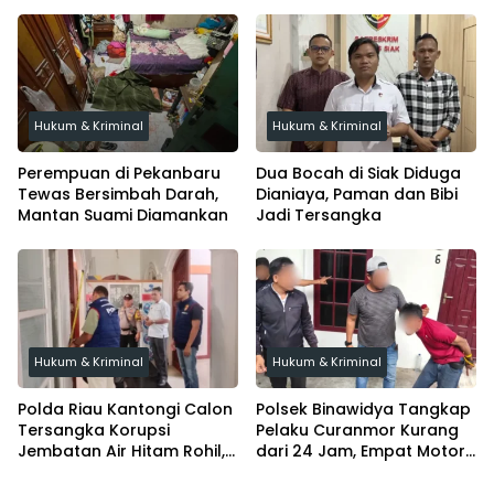
Perjuangkan Haknya
Solapan
Hukum & Kriminal
Hukum & Kriminal
Perempuan di Pekanbaru
Dua Bocah di Siak Diduga
Tewas Bersimbah Darah,
Dianiaya, Paman dan Bibi
Mantan Suami Diamankan
Jadi Tersangka
Hukum & Kriminal
Hukum & Kriminal
Polda Riau Kantongi Calon
Polsek Binawidya Tangkap
Tersangka Korupsi
Pelaku Curanmor Kurang
Jembatan Air Hitam Rohil,
dari 24 Jam, Empat Motor
Tunggu Audit BPK
Diamankan