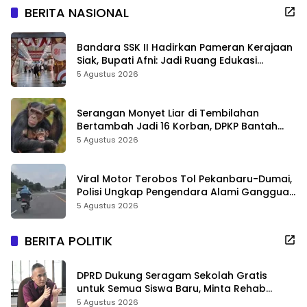
BERITA NASIONAL
Bandara SSK II Hadirkan Pameran Kerajaan
Siak, Bupati Afni: Jadi Ruang Edukasi
Sejarah Riau
5 Agustus 2026
Serangan Monyet Liar di Tembilahan
Bertambah Jadi 16 Korban, DPKP Bantah
Video Gerombolan Viral
5 Agustus 2026
Viral Motor Terobos Tol Pekanbaru-Dumai,
Polisi Ungkap Pengendara Alami Gangguan
Usai Kecelakaan
5 Agustus 2026
BERITA POLITIK
DPRD Dukung Seragam Sekolah Gratis
untuk Semua Siswa Baru, Minta Rehab
Sekolah Jangan Dikurangi
5 Agustus 2026