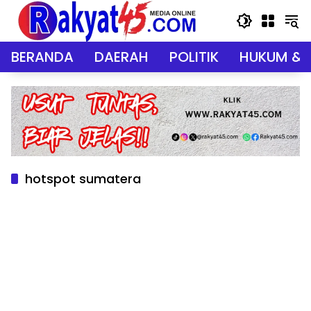
Langsung
ke
konten
BERANDA
DAERAH
POLITIK
HUKUM & 
hotspot sumatera