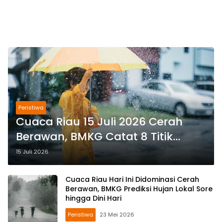
Peristiwa
Cuaca Riau 15 Juli 2026 Cerah
Berawan, BMKG Catat 8 Titik
Panas di Lima Daerah
15 Juli 2026
Cuaca Riau Hari Ini Didominasi Cerah
Berawan, BMKG Prediksi Hujan Lokal Sore
hingga Dini Hari
Peristiwa
23 Mei 2026