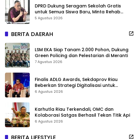
DPRD Dukung Seragam Sekolah Gratis
untuk Semua Siswa Baru, Minta Rehab
Sekolah Jangan Dikurangi
5 Agustus 2026
BERITA DAERAH
LSM EKA Siap Tanam 2.000 Pohon, Dukung
Green Policing dan Pelestarian di Meranti
7 Agustus 2026
Finalis ADLG Awards, Sekdaprov Riau
Beberkan Strategi Digitalisasi untuk
Tingkatkan Layanan Publik
6 Agustus 2026
Karhutla Riau Terkendali, OMC dan
Kolaborasi Satgas Berhasil Tekan Titik Api
6 Agustus 2026
BERITA LIFESTYLE