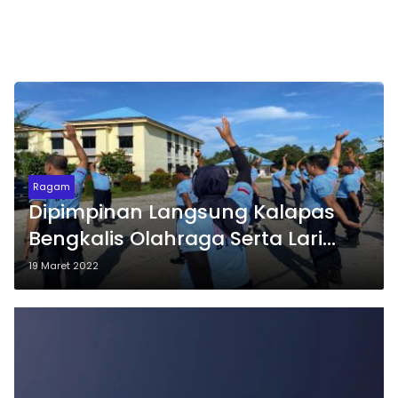
Ragam
Dipimpinan Langsung Kalapas
Bengkalis Olahraga Serta Lari
Pagi Menjaga Kebugaran dan
19 Maret 2022
Kesehatan Kanwil
Kemenkumham Riau