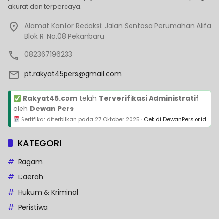
akurat dan terpercaya.
Alamat Kantor Redaksi: Jalan Sentosa Perumahan Alifa
Blok R. No.08 Pekanbaru
082367196233
pt.rakyat45pers@gmail.com
Rakyat45.com
telah
Terverifikasi Administratif
oleh
Dewan Pers
Sertifikat diterbitkan pada
27 Oktober 2025
·
Cek di DewanPers.or.id
KATEGORI
Ragam
Daerah
Hukum & Kriminal
Peristiwa