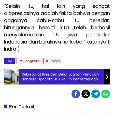
“Selain itu, hal lain yang sangat
diapresiasinya adalah fakta bahwa dengan
gagalnya sabu-sabu itu beredar,
hitungannya berarti kita telah berhasil
menyalamatkan 1,6 jiwa penduduk
Indonesia dari buruknya narkoba,” katanya (
Indra )
Tag:
Bengkalis
Polres
Sekretariat Presiden Gelar Latihan Penaikan
Bendera Upacara HUT ke-75 Kemerdekaan
RI
Pos Terkait