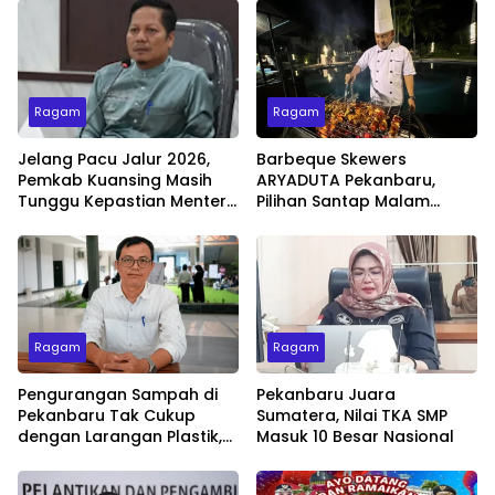
Ragam
Ragam
Jelang Pacu Jalur 2026,
Barbeque Skewers
Pemkab Kuansing Masih
ARYADUTA Pekanbaru,
Tunggu Kepastian Menteri
Pilihan Santap Malam
untuk Buka Festival
Minggu dengan Live Music
Ragam
Ragam
Pengurangan Sampah di
Pekanbaru Juara
Pekanbaru Tak Cukup
Sumatera, Nilai TKA SMP
dengan Larangan Plastik,
Masuk 10 Besar Nasional
Kesadaran Lingkungan
Jadi Penentu