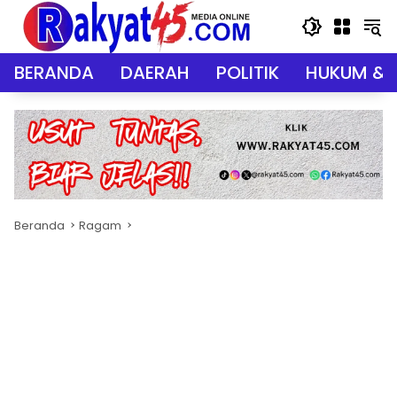
Langsung
ke
konten
BERANDA
DAERAH
POLITIK
HUKUM & 
Beranda
Ragam