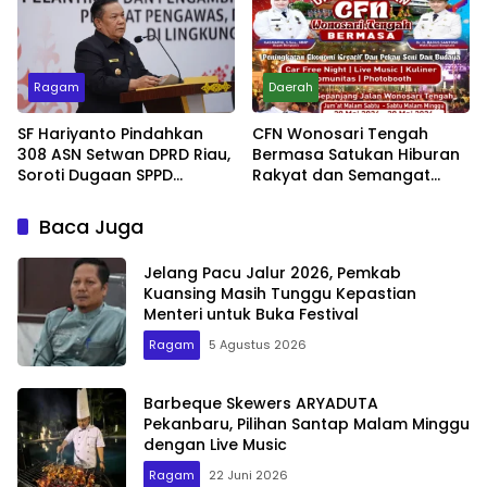
Ragam
Daerah
SF Hariyanto Pindahkan
CFN Wonosari Tengah
308 ASN Setwan DPRD Riau,
Bermasa Satukan Hiburan
Soroti Dugaan SPPD
Rakyat dan Semangat
Bermasalah
Ekonomi Kreatif
Baca Juga
Jelang Pacu Jalur 2026, Pemkab
Kuansing Masih Tunggu Kepastian
Menteri untuk Buka Festival
Ragam
5 Agustus 2026
Barbeque Skewers ARYADUTA
Pekanbaru, Pilihan Santap Malam Minggu
dengan Live Music
Ragam
22 Juni 2026