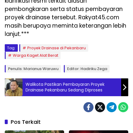
klarifikasi resmi terkait alasan
pembongkaran serta status pembayaran
proyek drainase tersebut. Rakyat45.com
masih berupaya meminta keterangan lebih
lanjut.
***
Tag:
Proyek Drainase di Pekanbaru
Warga Kaget Alat Berat
Penulis: Marianus Waruwu
Editor: Hadiriku Zega
Walikota Pastikan Pembayaran Proyek
Drainase Pekanbaru Sedang Diproses
Pos Terkait