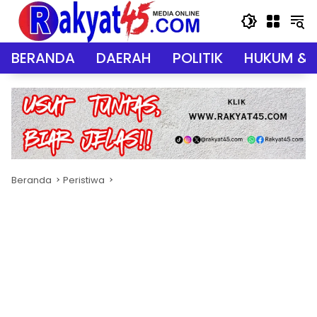
Langsung
ke
konten
BERANDA
DAERAH
POLITIK
HUKUM & 
Beranda
Peristiwa