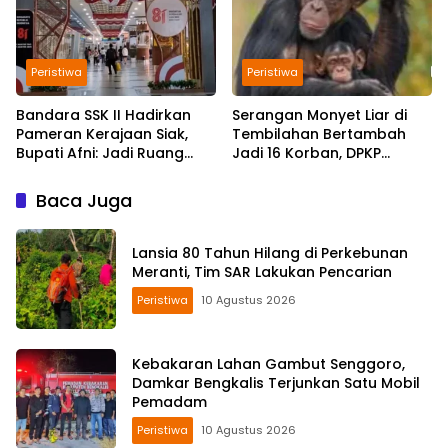
Peristiwa
Peristiwa
Bandara SSK II Hadirkan
Serangan Monyet Liar di
Pameran Kerajaan Siak,
Tembilahan Bertambah
Bupati Afni: Jadi Ruang
Jadi 16 Korban, DPKP
Edukasi Sejarah Riau
Bantah Video Gerombolan
Viral
Baca Juga
Lansia 80 Tahun Hilang di Perkebunan
Meranti, Tim SAR Lakukan Pencarian
Peristiwa
10 Agustus 2026
Kebakaran Lahan Gambut Senggoro,
Damkar Bengkalis Terjunkan Satu Mobil
Pemadam
Peristiwa
10 Agustus 2026