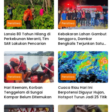
Peristiwa
Peristiwa
Lansia 80 Tahun Hilang di
Kebakaran Lahan Gambut
Perkebunan Meranti, Tim
Senggoro, Damkar
SAR Lakukan Pencarian
Bengkalis Terjunkan Satu
Mobil Pemadam
Peristiwa
Peristiwa
Hari Keenam, Korban
Cuaca Riau Hari Ini
Tenggelam di Sungai
Berpotensi Diguyur Hujan,
Kampar Belum Ditemukan
Hotspot Turun Jadi 25 Titik