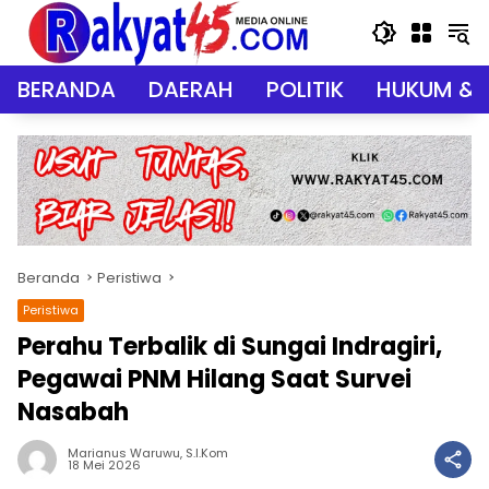
Langsung
ke
konten
BERANDA
DAERAH
POLITIK
HUKUM & 
Beranda
Peristiwa
Peristiwa
Perahu Terbalik di Sungai Indragiri,
Pegawai PNM Hilang Saat Survei
Nasabah
Marianus Waruwu, S.I.Kom
18 Mei 2026