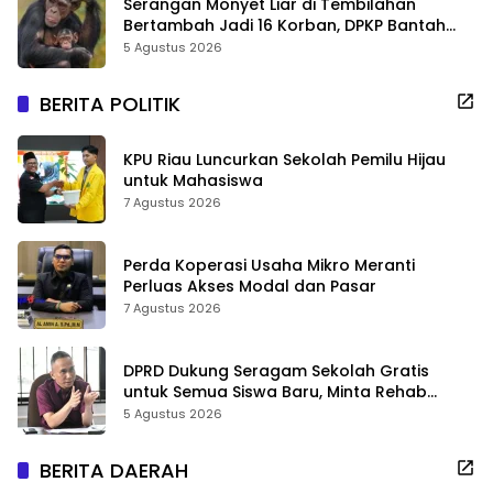
Serangan Monyet Liar di Tembilahan
Bertambah Jadi 16 Korban, DPKP Bantah
Video Gerombolan Viral
5 Agustus 2026
BERITA POLITIK
KPU Riau Luncurkan Sekolah Pemilu Hijau
untuk Mahasiswa
7 Agustus 2026
Perda Koperasi Usaha Mikro Meranti
Perluas Akses Modal dan Pasar
7 Agustus 2026
DPRD Dukung Seragam Sekolah Gratis
untuk Semua Siswa Baru, Minta Rehab
Sekolah Jangan Dikurangi
5 Agustus 2026
BERITA DAERAH