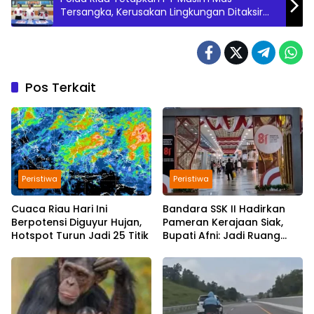
Tersangka, Kerusakan Lingkungan Ditaksir
Rp187 Miliar
Pos Terkait
Peristiwa
Peristiwa
Cuaca Riau Hari Ini
Bandara SSK II Hadirkan
Berpotensi Diguyur Hujan,
Pameran Kerajaan Siak,
Hotspot Turun Jadi 25 Titik
Bupati Afni: Jadi Ruang
Edukasi Sejarah Riau