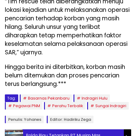
“Tim rescue telah diberangkatkan menuju
lokasi kejadian untuk melaksanakan operasi
pencarian terhadap korban yang masih
hilang. Seluruh unsur yang terlibat
diharapkan tetap memperhatikan faktor
keselamatan selama pelaksanaan operasi
SAR,” ujarnya.
Hingga berita ini diterbitkan, korban masih
belum ditemukan dan proses pencarian
terus berlangsung.***
Tag:
Basarnas Pekanbaru
Indragiri Hulu
Pegawai PNM
Perahu Terbalik
Sungai Indragiri
Penulis: Yohanes
Editor: Hadiriku Zega
Polda Riau Tetapkan PT Musim Mas