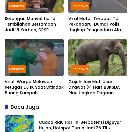
Peristiwa
Peristiwa
Serangan Monyet Liar di
Viral Motor Terobos Tol
Tembilahan Bertambah
Pekanbaru-Dumai, Polisi
Jadi 16 Korban, DPKP
Ungkap Pengendara Alami
Bantah Video Gerombolan
Gangguan Usai
Viral
Kecelakaan
Peristiwa
Peristiwa
Viral! Warga Melawan
Gajah Jovi Mati Usai
Petugas DLHK Saat Ditindak
Dirawat 34 Hari, BBKSDA
Buang Sampah
Riau Ungkap Dugaan
Sembarangan di
Penyebabnya
Pekanbaru
Baca Juga
Cuaca Riau Hari Ini Berpotensi Diguyur
Hujan, Hotspot Turun Jadi 25 Titik