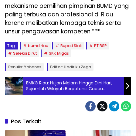
mekanisme pemilihan pimpinan BUMD yang
paling terbuka dan profesional di Riau
karena melibatkan lembaga teknis serta
unsur pengawasan kompeten.***
Tag:
bumd riau
Bupati Siak
PT BSP
Seleksi Dirut
SKK Migas
Penulis: Yohanes
Editor: Hadiriku Zega
BMKG Riau: Hujan Malam Hingga Dini Hari,
Sejumlah Wilayah Berpotensi Cuaca
Ekstrem
Pos Terkait