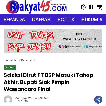
Langsung
ke
konten
BERANDA
DAERAH
POLITIK
HUKUM & 
Beranda
Daerah
Daerah
Seleksi Dirut PT BSP Masuki Tahap
Akhir, Bupati Siak Pimpin
Wawancara Final
Marianus Waruwu, S.I.Kom
19 Mei 2026