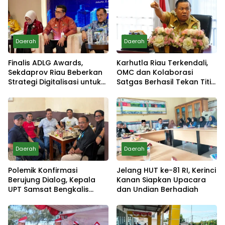
Daerah
Daerah
Finalis ADLG Awards,
Karhutla Riau Terkendali,
Sekdaprov Riau Beberkan
OMC dan Kolaborasi
Strategi Digitalisasi untuk
Satgas Berhasil Tekan Titik
Tingkatkan Layanan Publik
Api
Daerah
Daerah
Polemik Konfirmasi
Jelang HUT ke-81 RI, Kerinci
Berujung Dialog, Kepala
Kanan Siapkan Upacara
UPT Samsat Bengkalis
dan Undian Berhadiah
Minta Maaf