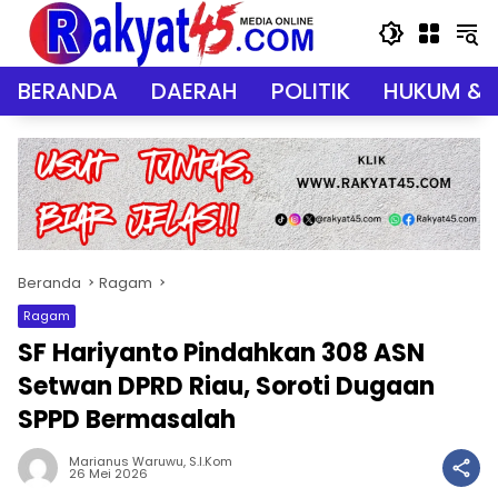
Langsung
ke
konten
BERANDA
DAERAH
POLITIK
HUKUM & 
Beranda
Ragam
Ragam
SF Hariyanto Pindahkan 308 ASN
Setwan DPRD Riau, Soroti Dugaan
SPPD Bermasalah
Marianus Waruwu, S.I.Kom
26 Mei 2026