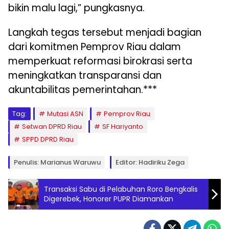
bikin malu lagi,” pungkasnya.
Langkah tegas tersebut menjadi bagian
dari komitmen Pemprov Riau dalam
memperkuat reformasi birokrasi serta
meningkatkan transparansi dan
akuntabilitas pemerintahan.***
Tag:
Mutasi ASN
Pemprov Riau
Setwan DPRD Riau
SF Hariyanto
SPPD DPRD Riau
Penulis: Marianus Waruwu
Editor: Hadiriku Zega
Transaksi Sabu di Pelabuhan Roro Bengkalis
Digerebek, Honorer PUPR Diamankan