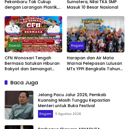
Pekanbaru Tak Cukup
Sumatera, Nilai TKA SMP
dengan Larangan Plastik,
Masuk 10 Besar Nasional
Kesadaran Lingkungan
Jadi Penentu
Daerah
Ragam
CFN Wonosari Tengah
Harapan dan Air Mata
Bermasa Satukan Hiburan
Warnai Pelepasan Lulusan
Rakyat dan Semangat
MTs YPPI Bengkalis Tahun
Ekonomi Kreatif
2026
Baca Juga
Jelang Pacu Jalur 2026, Pemkab
Kuansing Masih Tunggu Kepastian
Menteri untuk Buka Festival
Ragam
5 Agustus 2026