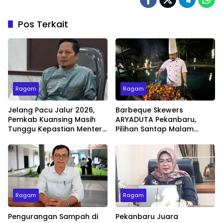
Pos Terkait
Ragam
Ragam
Jelang Pacu Jalur 2026,
Barbeque Skewers
Pemkab Kuansing Masih
ARYADUTA Pekanbaru,
Tunggu Kepastian Menteri
Pilihan Santap Malam
untuk Buka Festival
Minggu dengan Live Music
Ragam
Ragam
Pengurangan Sampah di
Pekanbaru Juara