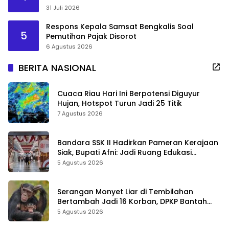
31 Juli 2026
Respons Kepala Samsat Bengkalis Soal
5
Pemutihan Pajak Disorot
6 Agustus 2026
BERITA NASIONAL
Cuaca Riau Hari Ini Berpotensi Diguyur
Hujan, Hotspot Turun Jadi 25 Titik
7 Agustus 2026
Bandara SSK II Hadirkan Pameran Kerajaan
Siak, Bupati Afni: Jadi Ruang Edukasi
Sejarah Riau
5 Agustus 2026
Serangan Monyet Liar di Tembilahan
Bertambah Jadi 16 Korban, DPKP Bantah
Video Gerombolan Viral
5 Agustus 2026