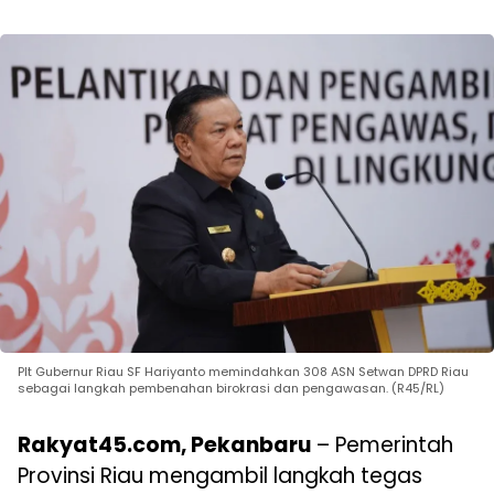
Plt Gubernur Riau SF Hariyanto memindahkan 308 ASN Setwan DPRD Riau
sebagai langkah pembenahan birokrasi dan pengawasan. (R45/RL)
Rakyat45.com, Pekanbaru
– Pemerintah
Provinsi Riau mengambil langkah tegas