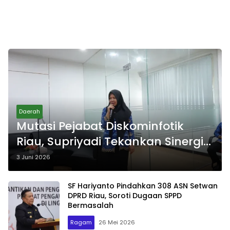
Daerah
Mutasi Pejabat Diskominfotik
Riau, Supriyadi Tekankan Sinergi
dan Kolaborasi
3 Juni 2026
SF Hariyanto Pindahkan 308 ASN Setwan
DPRD Riau, Soroti Dugaan SPPD
Bermasalah
Ragam
26 Mei 2026