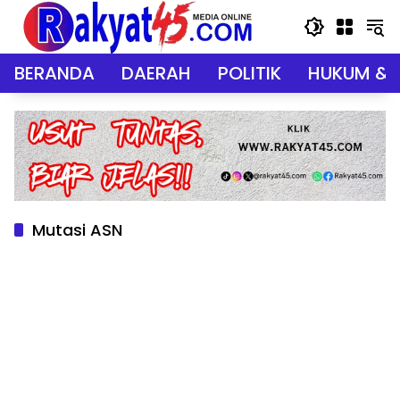
Langsung
ke
konten
BERANDA
DAERAH
POLITIK
HUKUM & 
Mutasi ASN