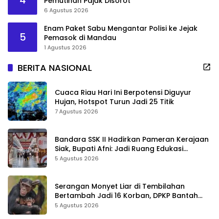
4
Pemutihan Pajak Disorot
6 Agustus 2026
Enam Paket Sabu Mengantar Polisi ke Jejak
5
Pemasok di Mandau
1 Agustus 2026
BERITA NASIONAL
Cuaca Riau Hari Ini Berpotensi Diguyur
Hujan, Hotspot Turun Jadi 25 Titik
7 Agustus 2026
Bandara SSK II Hadirkan Pameran Kerajaan
Siak, Bupati Afni: Jadi Ruang Edukasi
Sejarah Riau
5 Agustus 2026
Serangan Monyet Liar di Tembilahan
Bertambah Jadi 16 Korban, DPKP Bantah
Video Gerombolan Viral
5 Agustus 2026