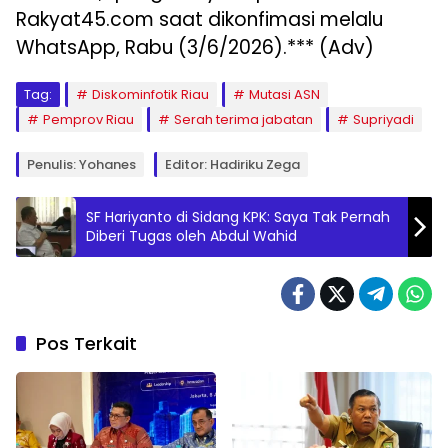
Rakyat45.com saat dikonfimasi melalu
WhatsApp, Rabu (3/6/2026).*** (Adv)
Tag:
Diskominfotik Riau
Mutasi ASN
Pemprov Riau
Serah terima jabatan
Supriyadi
Penulis: Yohanes
Editor: Hadiriku Zega
SF Hariyanto di Sidang KPK: Saya Tak Pernah
Diberi Tugas oleh Abdul Wahid
Pos Terkait