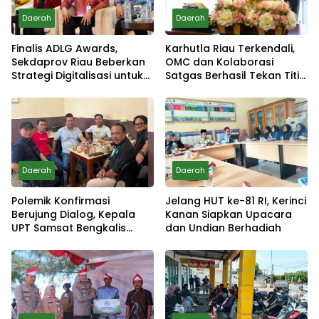
Daerah
Daerah
Finalis ADLG Awards,
Karhutla Riau Terkendali,
Sekdaprov Riau Beberkan
OMC dan Kolaborasi
Strategi Digitalisasi untuk
Satgas Berhasil Tekan Titik
Tingkatkan Layanan Publik
Api
Daerah
Daerah
Polemik Konfirmasi
Jelang HUT ke-81 RI, Kerinci
Berujung Dialog, Kepala
Kanan Siapkan Upacara
UPT Samsat Bengkalis
dan Undian Berhadiah
Minta Maaf