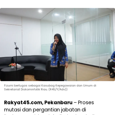
Fizurni bertugas sebagai Kasubag Kepegawaian dan Umum di
Sekretariat Diskominfotik Riau. (R45/Y/Adv))
Rakyat45.com, Pekanbaru
– Proses
mutasi dan pergantian jabatan di