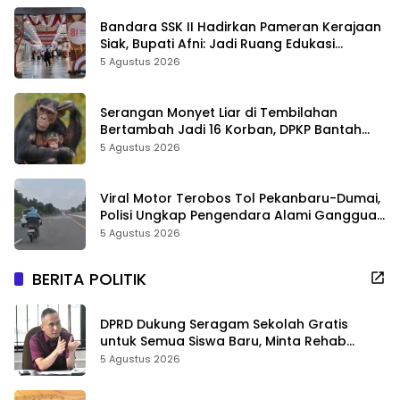
Bandara SSK II Hadirkan Pameran Kerajaan
Siak, Bupati Afni: Jadi Ruang Edukasi
Sejarah Riau
5 Agustus 2026
Serangan Monyet Liar di Tembilahan
Bertambah Jadi 16 Korban, DPKP Bantah
Video Gerombolan Viral
5 Agustus 2026
Viral Motor Terobos Tol Pekanbaru-Dumai,
Polisi Ungkap Pengendara Alami Gangguan
Usai Kecelakaan
5 Agustus 2026
BERITA POLITIK
DPRD Dukung Seragam Sekolah Gratis
untuk Semua Siswa Baru, Minta Rehab
Sekolah Jangan Dikurangi
5 Agustus 2026