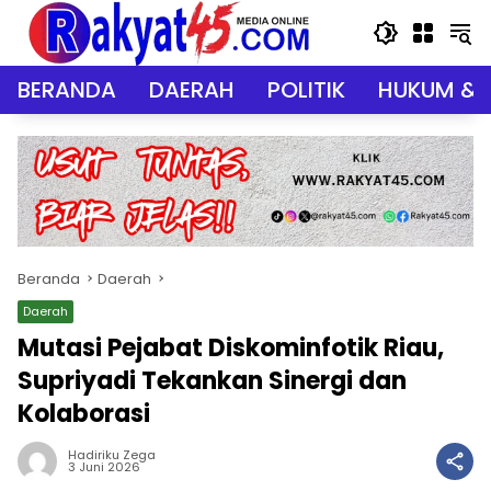
Langsung
ke
konten
BERANDA
DAERAH
POLITIK
HUKUM & 
Beranda
Daerah
Daerah
Mutasi Pejabat Diskominfotik Riau,
Supriyadi Tekankan Sinergi dan
Kolaborasi
Hadiriku Zega
3 Juni 2026