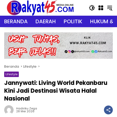
Langsung
ke
konten
BERANDA
DAERAH
POLITIK
HUKUM & 
Beranda
Lifestyle
Lifestyle
Jannywati: Living World Pekanbaru
Kini Jadi Destinasi Wisata Halal
Nasional
Hadiriku Zega
28 Mei 2026