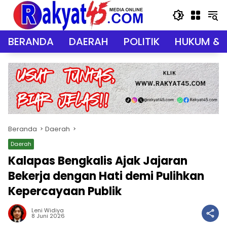
Langsung
ke
konten
BERANDA
DAERAH
POLITIK
HUKUM & 
Beranda
Daerah
Daerah
Kalapas Bengkalis Ajak Jajaran
Bekerja dengan Hati demi Pulihkan
Kepercayaan Publik
Leni Widiya
8 Juni 2026