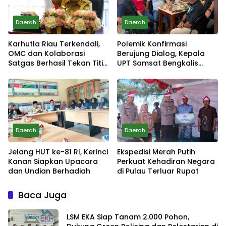
Daerah
Daerah
Karhutla Riau Terkendali,
Polemik Konfirmasi
OMC dan Kolaborasi
Berujung Dialog, Kepala
Satgas Berhasil Tekan Titik
UPT Samsat Bengkalis
Api
Minta Maaf
Daerah
Daerah
Jelang HUT ke-81 RI, Kerinci
Ekspedisi Merah Putih
Kanan Siapkan Upacara
Perkuat Kehadiran Negara
dan Undian Berhadiah
di Pulau Terluar Rupat
Baca Juga
LSM EKA Siap Tanam 2.000 Pohon,