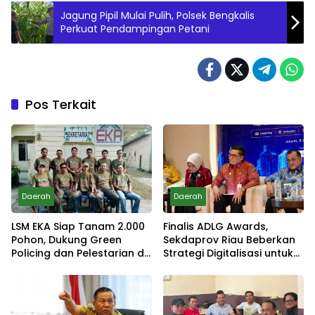
Jagung Pipil Mulai Pulih, Polsek Bengkalis
Perkuat Pendampingan Petani
Pos Terkait
Daerah
Daerah
LSM EKA Siap Tanam 2.000
Finalis ADLG Awards,
Pohon, Dukung Green
Sekdaprov Riau Beberkan
Policing dan Pelestarian di
Strategi Digitalisasi untuk
Meranti
Tingkatkan Layanan Publik