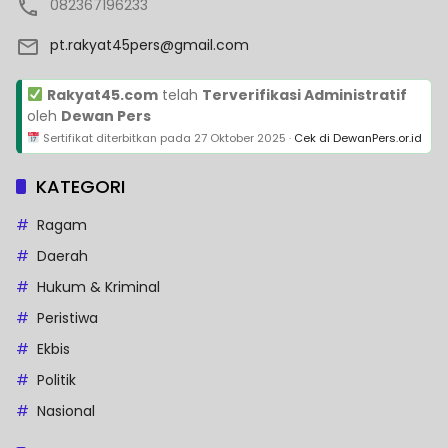
082367196233
pt.rakyat45pers@gmail.com
Rakyat45.com
telah
Terverifikasi Administratif
oleh
Dewan Pers
Sertifikat diterbitkan pada
27 Oktober 2025
·
Cek di DewanPers.or.id
KATEGORI
Ragam
Daerah
Hukum & Kriminal
Peristiwa
Ekbis
Politik
Nasional