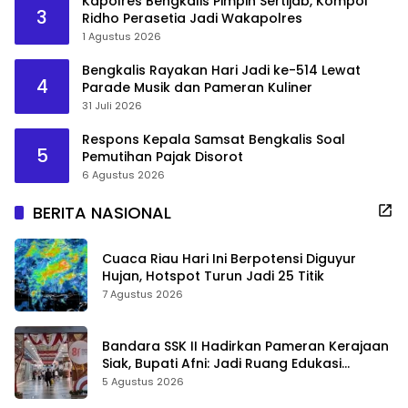
Kapolres Bengkalis Pimpin Sertijab, Kompol
3
Ridho Perasetia Jadi Wakapolres
1 Agustus 2026
Bengkalis Rayakan Hari Jadi ke-514 Lewat
4
Parade Musik dan Pameran Kuliner
31 Juli 2026
Respons Kepala Samsat Bengkalis Soal
5
Pemutihan Pajak Disorot
6 Agustus 2026
BERITA NASIONAL
Cuaca Riau Hari Ini Berpotensi Diguyur
Hujan, Hotspot Turun Jadi 25 Titik
7 Agustus 2026
Bandara SSK II Hadirkan Pameran Kerajaan
Siak, Bupati Afni: Jadi Ruang Edukasi
Sejarah Riau
5 Agustus 2026