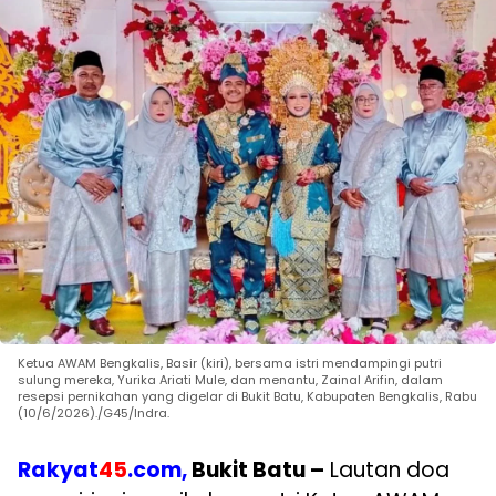
Ketua AWAM Bengkalis, Basir (kiri), bersama istri mendampingi putri
sulung mereka, Yurika Ariati Mule, dan menantu, Zainal Arifin, dalam
resepsi pernikahan yang digelar di Bukit Batu, Kabupaten Bengkalis, Rabu
(10/6/2026)./G45/Indra.
Rakyat
45
.com,
Bukit Batu –
Lautan doa