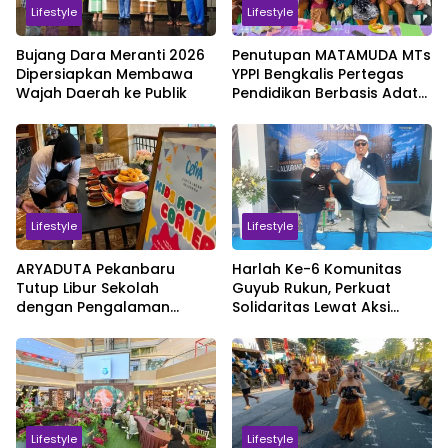
Lifestyle
Lifestyle
Bujang Dara Meranti 2026
Penutupan MATAMUDA MTs
Dipersiapkan Membawa
YPPI Bengkalis Pertegas
Wajah Daerah ke Publik
Pendidikan Berbasis Adat
dan Karakter
Lifestyle
Lifestyle
ARYADUTA Pekanbaru
Harlah Ke-6 Komunitas
Tutup Libur Sekolah
Guyub Rukun, Perkuat
dengan Pengalaman
Solidaritas Lewat Aksi
Staycation Keluarga
Sosial dan Kebersamaan
Lifestyle
Lifestyle