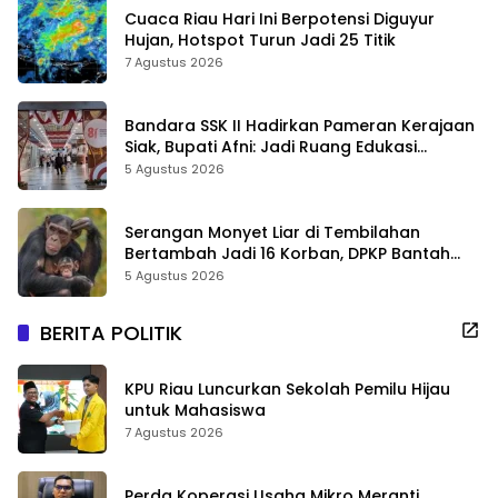
Cuaca Riau Hari Ini Berpotensi Diguyur
Hujan, Hotspot Turun Jadi 25 Titik
7 Agustus 2026
Bandara SSK II Hadirkan Pameran Kerajaan
Siak, Bupati Afni: Jadi Ruang Edukasi
Sejarah Riau
5 Agustus 2026
Serangan Monyet Liar di Tembilahan
Bertambah Jadi 16 Korban, DPKP Bantah
Video Gerombolan Viral
5 Agustus 2026
BERITA POLITIK
KPU Riau Luncurkan Sekolah Pemilu Hijau
untuk Mahasiswa
7 Agustus 2026
Perda Koperasi Usaha Mikro Meranti