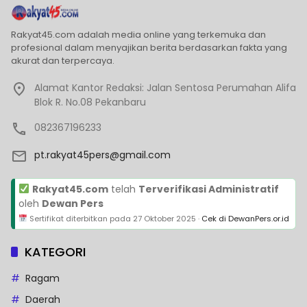
Rakyat45.com adalah media online yang terkemuka dan
profesional dalam menyajikan berita berdasarkan fakta yang
akurat dan terpercaya.
Alamat Kantor Redaksi: Jalan Sentosa Perumahan Alifa
Blok R. No.08 Pekanbaru
082367196233
pt.rakyat45pers@gmail.com
Rakyat45.com
telah
Terverifikasi Administratif
oleh
Dewan Pers
Sertifikat diterbitkan pada
27 Oktober 2025
·
Cek di DewanPers.or.id
KATEGORI
Ragam
Daerah