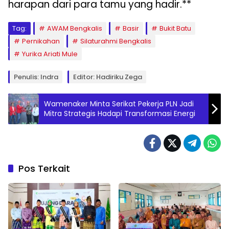
harapan dari para tamu yang hadir.**
Tag:
AWAM Bengkalis
Basir
Bukit Batu
Pernikahan
Silaturahmi Bengkalis
Yurika Ariati Mule
Penulis: Indra
Editor: Hadiriku Zega
Wamenaker Minta Serikat Pekerja PLN Jadi
Mitra Strategis Hadapi Transformasi Energi
Pos Terkait