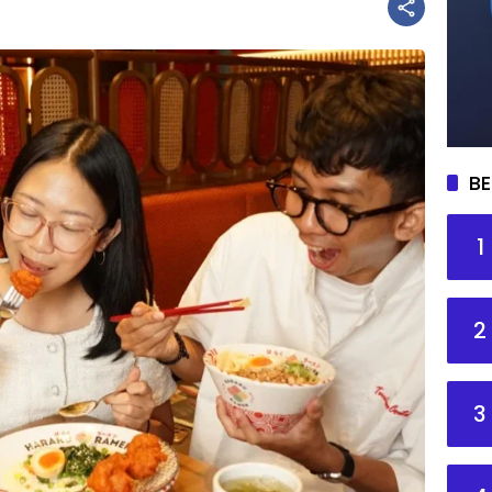
BE
1
2
3