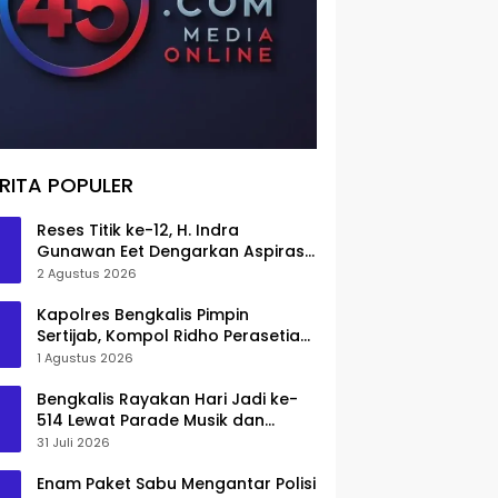
RITA POPULER
Reses Titik ke-12, H. Indra
Gunawan Eet Dengarkan Aspirasi
Senggoro
2 Agustus 2026
Kapolres Bengkalis Pimpin
Sertijab, Kompol Ridho Perasetia
Jadi Wakapolres
1 Agustus 2026
Bengkalis Rayakan Hari Jadi ke-
514 Lewat Parade Musik dan
Pameran Kuliner
31 Juli 2026
Enam Paket Sabu Mengantar Polisi