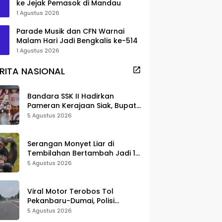
ke Jejak Pemasok di Mandau
1 Agustus 2026
Parade Musik dan CFN Warnai
Malam Hari Jadi Bengkalis ke-514
1 Agustus 2026
RITA NASIONAL
Bandara SSK II Hadirkan
Pameran Kerajaan Siak, Bupati
Afni: Jadi Ruang Edukasi
5 Agustus 2026
Sejarah Riau
Serangan Monyet Liar di
Tembilahan Bertambah Jadi 16
Korban, DPKP Bantah Video
5 Agustus 2026
Gerombolan Viral
Viral Motor Terobos Tol
Pekanbaru-Dumai, Polisi
Ungkap Pengendara Alami
5 Agustus 2026
Gangguan Usai Kecelakaan