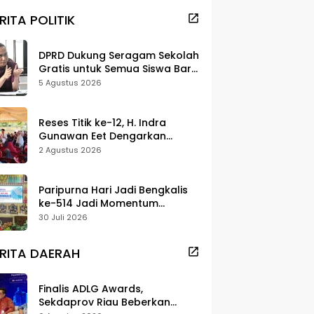
RITA POLITIK
DPRD Dukung Seragam Sekolah
Gratis untuk Semua Siswa Baru,
Minta Rehab Sekolah Jangan
5 Agustus 2026
Dikurangi
Reses Titik ke-12, H. Indra
Gunawan Eet Dengarkan
Aspirasi Senggoro
2 Agustus 2026
Paripurna Hari Jadi Bengkalis
ke-514 Jadi Momentum
Perkuat Persatuan dan
30 Juli 2026
Marwah Negeri
RITA DAERAH
Finalis ADLG Awards,
Sekdaprov Riau Beberkan