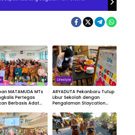
le
Lifestyle
pan MATAMUDA MTs
ARYADUTA Pekanbaru Tutup
ngkalis Pertegas
Libur Sekolah dengan
kan Berbasis Adat
Pengalaman Staycation
rakter
Keluarga