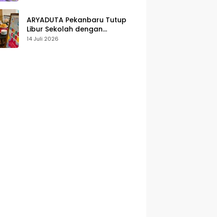
Karakter
ARYADUTA Pekanbaru Tutup
Libur Sekolah dengan
Pengalaman Staycation
14 Juli 2026
Keluarga