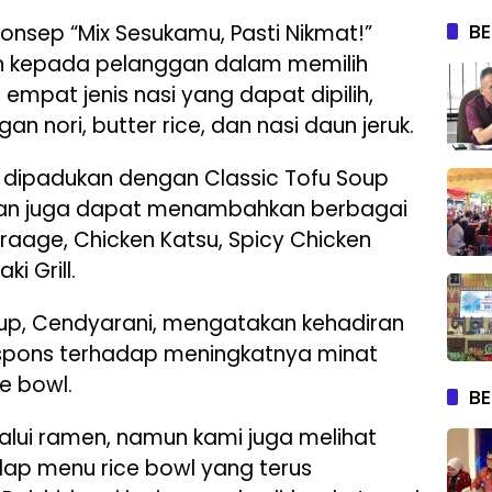
BE
onsep “Mix Sesukamu, Pasti Nikmat!”
n kepada pelanggan dalam memilih
mpat jenis nasi yang dapat dipilih,
gan nori, butter rice, dan nasi daun jeruk.
an dipadukan dengan Classic Tofu Soup
ggan juga dapat menambahkan berbagai
araage, Chicken Katsu, Spicy Chicken
i Grill.
oup, Cendyarani, mengatakan kehadiran
spons terhadap meningkatnya minat
e bowl.
BE
lalui ramen, namun kami juga melihat
ap menu rice bowl yang terus