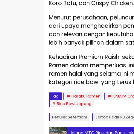
Koro Tofu, dan Crispy Chicken.
Menurut perusahaan, peluncu
dari upaya menghadirkan peng
dan relevan dengan kebutuha
lebih banyak pilihan dalam sa
Kehadiran Premium Raishi se
Ramen dalam memperluas lini
ramen halal yang selama ini m
kategori rice bowl yang teru
Tag:
Haraku Ramen
ISMAYA Gr
Rice Bowl Jepang
Penulis: Sefertiani
Editor: Hadiriku Zeg
Jelang MTQ Riau dan Pacu Jalu