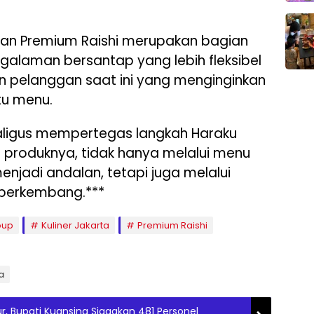
ran Premium Raishi merupakan bagian
alaman bersantap yang lebih fleksibel
n pelanggan saat ini yang menginginkan
tu menu.
kaligus mempertegas langkah Haraku
 produknya, tidak hanya melalui menu
enjadi andalan, tetapi juga melalui
s berkembang.***
oup
Kuliner Jakarta
Premium Raishi
a
r, Bupati Kuansing Siagakan 481 Personel