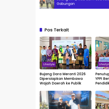
Gabungan
Pos Terkait
Lifestyle
Lifesty
Bujang Dara Meranti 2026
Penutu
Dipersiapkan Membawa
YPPI Be
Wajah Daerah ke Publik
Pendidi
dan Ka