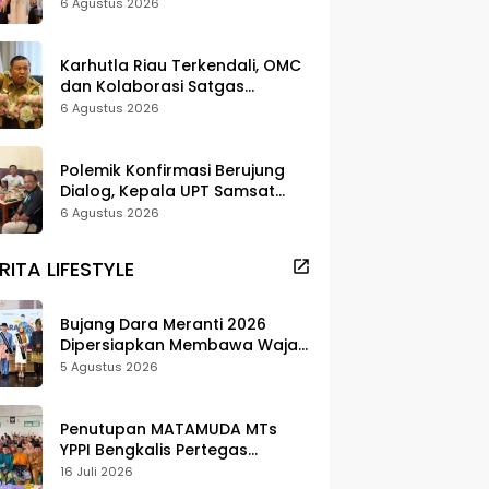
Strategi Digitalisasi untuk
6 Agustus 2026
Tingkatkan Layanan Publik
Karhutla Riau Terkendali, OMC
dan Kolaborasi Satgas
Berhasil Tekan Titik Api
6 Agustus 2026
Polemik Konfirmasi Berujung
Dialog, Kepala UPT Samsat
Bengkalis Minta Maaf
6 Agustus 2026
RITA LIFESTYLE
Bujang Dara Meranti 2026
Dipersiapkan Membawa Wajah
Daerah ke Publik
5 Agustus 2026
Penutupan MATAMUDA MTs
YPPI Bengkalis Pertegas
Pendidikan Berbasis Adat dan
16 Juli 2026