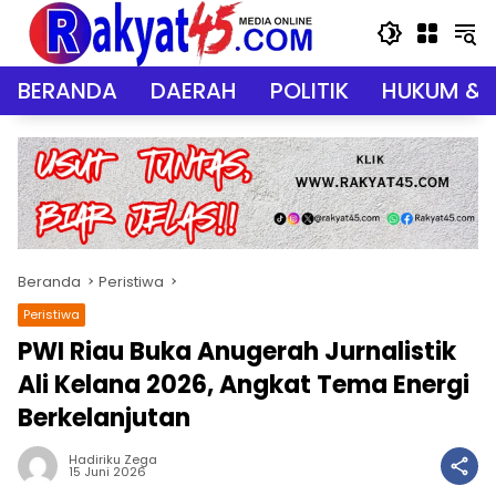
Langsung
ke
konten
BERANDA
DAERAH
POLITIK
HUKUM & 
Beranda
Peristiwa
Peristiwa
PWI Riau Buka Anugerah Jurnalistik
Ali Kelana 2026, Angkat Tema Energi
Berkelanjutan
Hadiriku Zega
15 Juni 2026