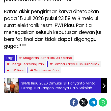
Batas akhir pengiriman karya ditetapkan
pada 15 Juli 2026 pukul 23.59 WIB melalui
surat elektronik resmi PWI Riau. Panitia
menegaskan seluruh keputusan dewan juri
bersifat final dan tidak dapat diganggu
gugat.***
Tag:
Anugerah Jurnalistik Ali Kelana
Energi Berkelanjutan
Lomba Karya Tulis Jurnalistik
PWI Riau
Wartawan Riau
SPMB Riau 2026 Dimulai, SF Hariyanto Minta
Orang Tua Jangan Percaya Calo Sekolah