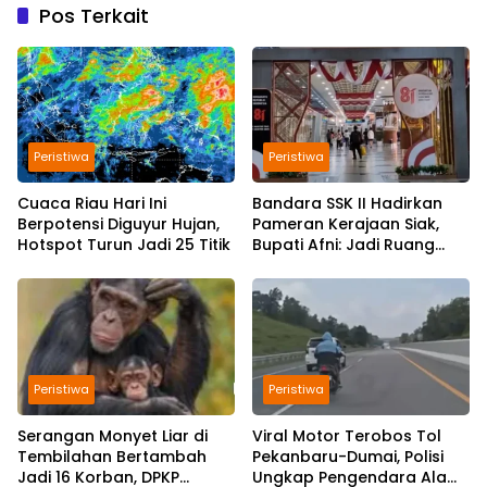
Pos Terkait
Peristiwa
Peristiwa
Cuaca Riau Hari Ini
Bandara SSK II Hadirkan
Berpotensi Diguyur Hujan,
Pameran Kerajaan Siak,
Hotspot Turun Jadi 25 Titik
Bupati Afni: Jadi Ruang
Edukasi Sejarah Riau
Peristiwa
Peristiwa
Serangan Monyet Liar di
Viral Motor Terobos Tol
Tembilahan Bertambah
Pekanbaru-Dumai, Polisi
Jadi 16 Korban, DPKP
Ungkap Pengendara Alami