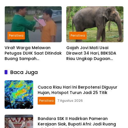
Bantah Video Gerombolan
Gangguan Usai
Viral
Kecelakaan
Peristiwa
Peristiwa
Viral! Warga Melawan
Gajah Jovi Mati Usai
Petugas DLHK Saat Ditindak
Dirawat 34 Hari, BBKSDA
Buang Sampah
Riau Ungkap Dugaan
Sembarangan di
Penyebabnya
Pekanbaru
Baca Juga
Cuaca Riau Hari Ini Berpotensi Diguyur
Hujan, Hotspot Turun Jadi 25 Titik
Peristiwa
7 Agustus 2026
Bandara SSK II Hadirkan Pameran
Kerajaan Siak, Bupati Afni: Jadi Ruang