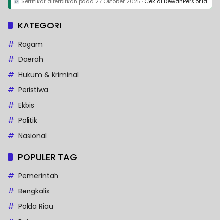
Sertifikat diterbitkan pada
27 Oktober 2025
·
Cek di DewanPers.or.id
KATEGORI
Ragam
Daerah
Hukum & Kriminal
Peristiwa
Ekbis
Politik
Nasional
POPULER TAG
Pemerintah
Bengkalis
Polda Riau