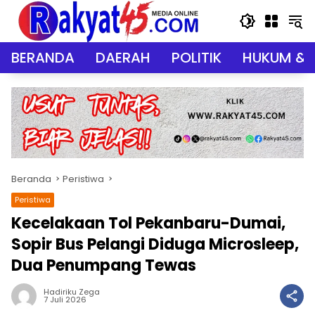
Langsung
ke
konten
BERANDA
DAERAH
POLITIK
HUKUM & 
Beranda
Peristiwa
Peristiwa
Kecelakaan Tol Pekanbaru-Dumai,
Sopir Bus Pelangi Diduga Microsleep,
Dua Penumpang Tewas
Hadiriku Zega
7 Juli 2026