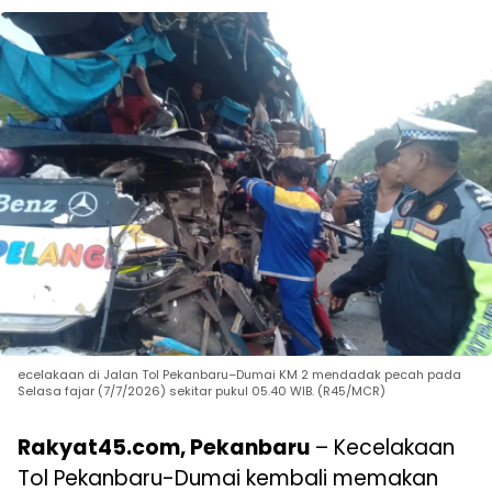
ecelakaan di Jalan Tol Pekanbaru–Dumai KM 2 mendadak pecah pada
Selasa fajar (7/7/2026) sekitar pukul 05.40 WIB. (R45/MCR)
Rakyat45.com, Pekanbaru
– Kecelakaan
Tol Pekanbaru-Dumai kembali memakan