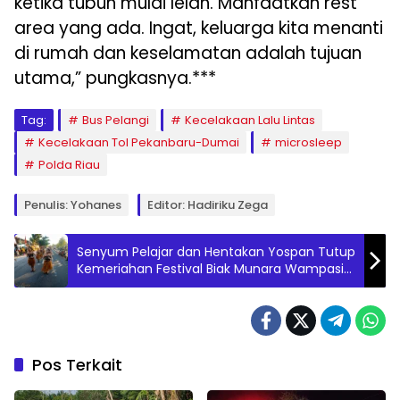
ketika tubuh mulai lelah. Manfaatkan rest
area yang ada. Ingat, keluarga kita menanti
di rumah dan keselamatan adalah tujuan
utama,” pungkasnya.***
Tag:
Bus Pelangi
Kecelakaan Lalu Lintas
Kecelakaan Tol Pekanbaru-Dumai
microsleep
Polda Riau
Penulis: Yohanes
Editor: Hadiriku Zega
Senyum Pelajar dan Hentakan Yospan Tutup
Kemeriahan Festival Biak Munara Wampasi
2026
Pos Terkait