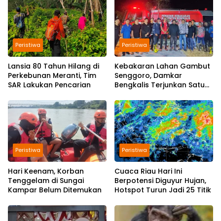
Peristiwa
Peristiwa
Lansia 80 Tahun Hilang di
Kebakaran Lahan Gambut
Perkebunan Meranti, Tim
Senggoro, Damkar
SAR Lakukan Pencarian
Bengkalis Terjunkan Satu
Mobil Pemadam
Peristiwa
Peristiwa
Hari Keenam, Korban
Cuaca Riau Hari Ini
Tenggelam di Sungai
Berpotensi Diguyur Hujan,
Kampar Belum Ditemukan
Hotspot Turun Jadi 25 Titik