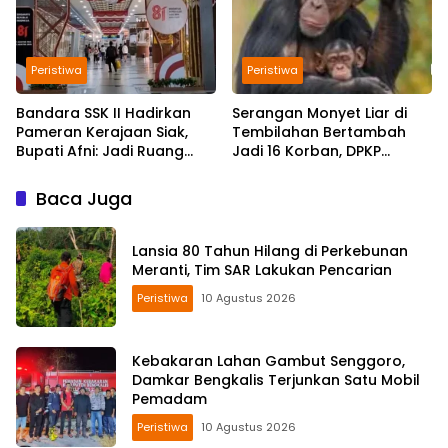
Peristiwa
Peristiwa
Bandara SSK II Hadirkan
Serangan Monyet Liar di
Pameran Kerajaan Siak,
Tembilahan Bertambah
Bupati Afni: Jadi Ruang
Jadi 16 Korban, DPKP
Edukasi Sejarah Riau
Bantah Video Gerombolan
Viral
Baca Juga
Lansia 80 Tahun Hilang di Perkebunan
Meranti, Tim SAR Lakukan Pencarian
Peristiwa
10 Agustus 2026
Kebakaran Lahan Gambut Senggoro,
Damkar Bengkalis Terjunkan Satu Mobil
Pemadam
Peristiwa
10 Agustus 2026