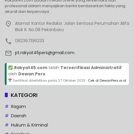
Rakyat45.com adalah media online yang terkemuka dan
profesional dalam menyajikan berita berdasarkan fakta yang
akurat dan terpercaya.
Alamat Kantor Redaksi: Jalan Sentosa Perumahan Alifa
Blok R. No.08 Pekanbaru
082367196233
pt.rakyat45pers@gmail.com
Rakyat45.com
telah
Terverifikasi Administratif
oleh
Dewan Pers
Sertifikat diterbitkan pada
27 Oktober 2025
·
Cek di DewanPers.or.id
KATEGORI
Ragam
Daerah
Hukum & Kriminal