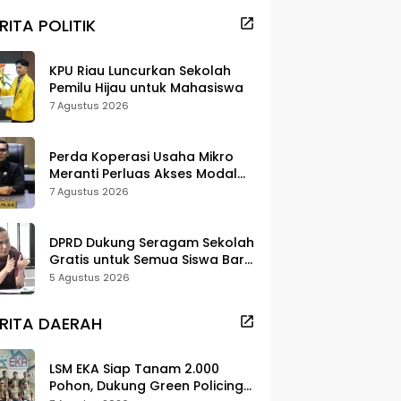
RITA POLITIK
KPU Riau Luncurkan Sekolah
Pemilu Hijau untuk Mahasiswa
7 Agustus 2026
Perda Koperasi Usaha Mikro
Meranti Perluas Akses Modal
dan Pasar
7 Agustus 2026
DPRD Dukung Seragam Sekolah
Gratis untuk Semua Siswa Baru,
Minta Rehab Sekolah Jangan
5 Agustus 2026
Dikurangi
RITA DAERAH
LSM EKA Siap Tanam 2.000
Pohon, Dukung Green Policing