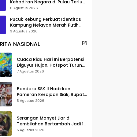
Kehadiran Negara di Pulau Terluar
Rupat
6 Agustus 2026
Pucuk Rebung Perkuat Identitas
Kampung Nelayan Merah Putih
Pambang Pesisir
3 Agustus 2026
RITA NASIONAL
Cuaca Riau Hari Ini Berpotensi
Diguyur Hujan, Hotspot Turun
Jadi 25 Titik
7 Agustus 2026
Bandara SSK II Hadirkan
Pameran Kerajaan Siak, Bupati
Afni: Jadi Ruang Edukasi
5 Agustus 2026
Sejarah Riau
Serangan Monyet Liar di
Tembilahan Bertambah Jadi 16
Korban, DPKP Bantah Video
5 Agustus 2026
Gerombolan Viral