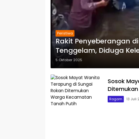
Peristiwa
Rakit Penyeberangan di
Tenggelam, Diduga Kel
5 Oktober 2025
Sosok Maya
Ditemukan
Ragam
13 Juli