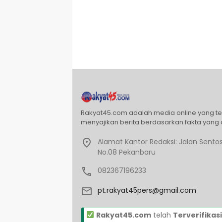
Rakyat45.com adalah media online yang t
menyajikan berita berdasarkan fakta yang 
Alamat Kantor Redaksi: Jalan Sentos
No.08 Pekanbaru
082367196233
pt.rakyat45pers@gmail.com
Rakyat45.com
telah
Terverifikasi