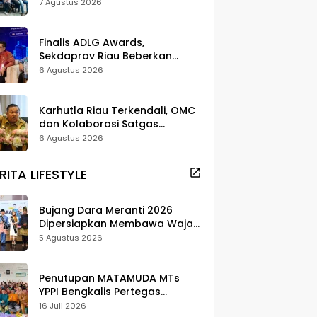
dan Pelestarian di Meranti
7 Agustus 2026
Finalis ADLG Awards,
Sekdaprov Riau Beberkan
Strategi Digitalisasi untuk
6 Agustus 2026
Tingkatkan Layanan Publik
Karhutla Riau Terkendali, OMC
dan Kolaborasi Satgas
Berhasil Tekan Titik Api
6 Agustus 2026
RITA LIFESTYLE
Bujang Dara Meranti 2026
Dipersiapkan Membawa Wajah
Daerah ke Publik
5 Agustus 2026
Penutupan MATAMUDA MTs
YPPI Bengkalis Pertegas
Pendidikan Berbasis Adat dan
16 Juli 2026