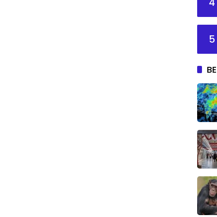
4
5
BE