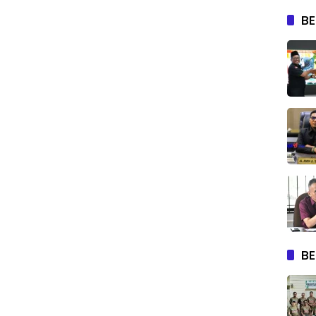
BE
BE