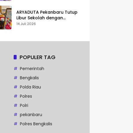
Karakter
ARYADUTA Pekanbaru Tutup
Libur Sekolah dengan
Pengalaman Staycation
14 Juli 2026
Keluarga
POPULER TAG
Pemerintah
Bengkalis
Polda Riau
Polres
Polri
pekanbaru
Polres Bengkalis