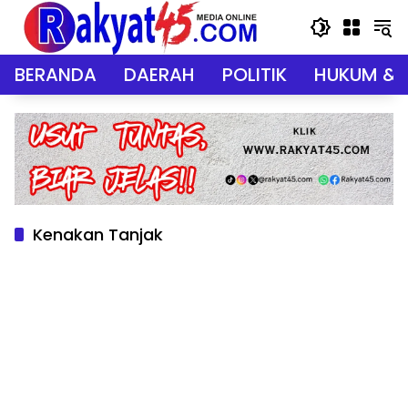
Langsung
ke
konten
BERANDA
DAERAH
POLITIK
HUKUM & 
Kenakan Tanjak