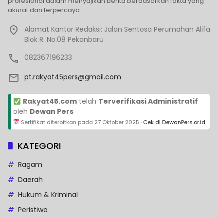
profesional dalam menyajikan berita berdasarkan fakta yang
akurat dan terpercaya.
Alamat Kantor Redaksi: Jalan Sentosa Perumahan Alifa
Blok R. No.08 Pekanbaru
082367196233
pt.rakyat45pers@gmail.com
Rakyat45.com
telah
Terverifikasi Administratif
oleh
Dewan Pers
Sertifikat diterbitkan pada
27 Oktober 2025
·
Cek di DewanPers.or.id
KATEGORI
Ragam
Daerah
Hukum & Kriminal
Peristiwa