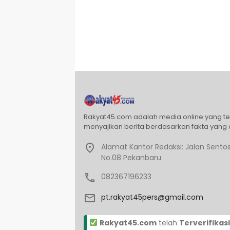
Rakyat45.com adalah media online yang t
menyajikan berita berdasarkan fakta yang 
Alamat Kantor Redaksi: Jalan Sentos
No.08 Pekanbaru
082367196233
pt.rakyat45pers@gmail.com
Rakyat45.com
telah
Terverifikasi