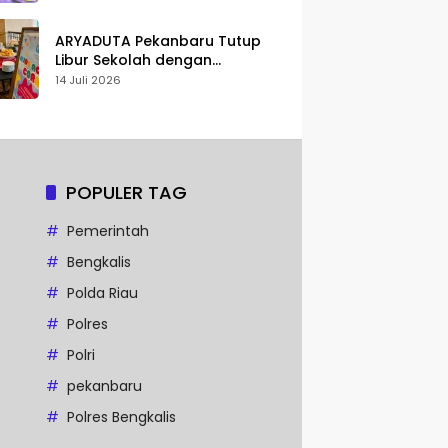
Karakter
ARYADUTA Pekanbaru Tutup
Libur Sekolah dengan
Pengalaman Staycation
14 Juli 2026
Keluarga
POPULER TAG
Pemerintah
Bengkalis
Polda Riau
Polres
Polri
pekanbaru
Polres Bengkalis