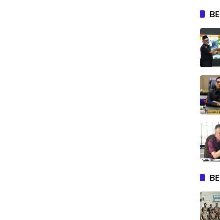
BE
BE