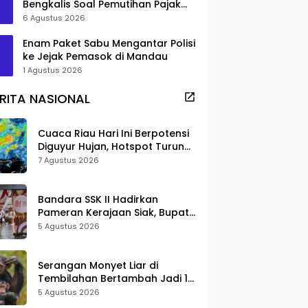
Bengkalis Soal Pemutihan Pajak
Disorot
6 Agustus 2026
Enam Paket Sabu Mengantar Polisi
ke Jejak Pemasok di Mandau
1 Agustus 2026
RITA NASIONAL
Cuaca Riau Hari Ini Berpotensi
Diguyur Hujan, Hotspot Turun
Jadi 25 Titik
7 Agustus 2026
Bandara SSK II Hadirkan
Pameran Kerajaan Siak, Bupati
Afni: Jadi Ruang Edukasi
5 Agustus 2026
Sejarah Riau
Serangan Monyet Liar di
Tembilahan Bertambah Jadi 16
Korban, DPKP Bantah Video
5 Agustus 2026
Gerombolan Viral