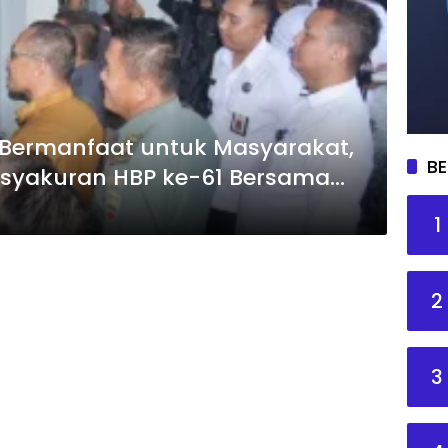
Bermanfaat untuk Masyarakat,
BE
Tasyakuran HBP ke-61 Bersama
1
2
3