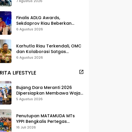
dan Pelestarian di Meranti
7 Agustus 2026
Finalis ADLG Awards,
Sekdaprov Riau Beberkan
Strategi Digitalisasi untuk
6 Agustus 2026
Tingkatkan Layanan Publik
Karhutla Riau Terkendali, OMC
dan Kolaborasi Satgas
Berhasil Tekan Titik Api
6 Agustus 2026
RITA LIFESTYLE
Bujang Dara Meranti 2026
Dipersiapkan Membawa Wajah
Daerah ke Publik
5 Agustus 2026
Penutupan MATAMUDA MTs
YPPI Bengkalis Pertegas
Pendidikan Berbasis Adat dan
16 Juli 2026