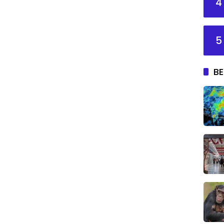
4
5
BE