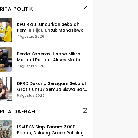
RITA POLITIK
KPU Riau Luncurkan Sekolah
Pemilu Hijau untuk Mahasiswa
7 Agustus 2026
Perda Koperasi Usaha Mikro
Meranti Perluas Akses Modal
dan Pasar
7 Agustus 2026
DPRD Dukung Seragam Sekolah
Gratis untuk Semua Siswa Baru,
Minta Rehab Sekolah Jangan
5 Agustus 2026
Dikurangi
RITA DAERAH
LSM EKA Siap Tanam 2.000
Pohon, Dukung Green Policing