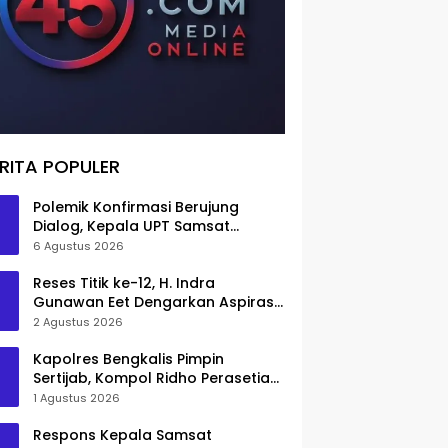
RITA POPULER
Polemik Konfirmasi Berujung
Dialog, Kepala UPT Samsat
Bengkalis Minta Maaf
6 Agustus 2026
Reses Titik ke-12, H. Indra
Gunawan Eet Dengarkan Aspirasi
Senggoro
2 Agustus 2026
Kapolres Bengkalis Pimpin
Sertijab, Kompol Ridho Perasetia
Jadi Wakapolres
1 Agustus 2026
Respons Kepala Samsat