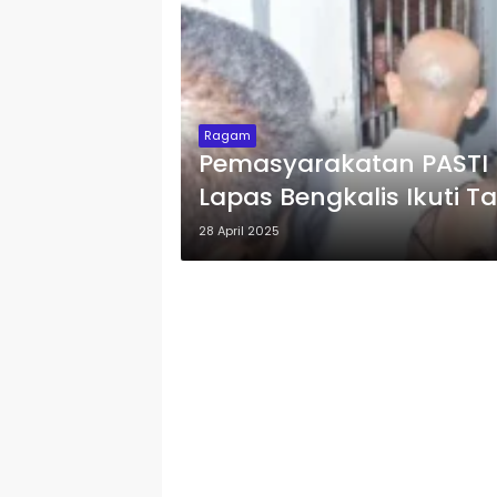
Ragam
Pemasyarakatan PASTI 
Lapas Bengkalis Ikuti 
Forkopimda
28 April 2025