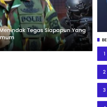
 Menindak Tegas Siapapun Yang
 Umum
BE
1
2
3