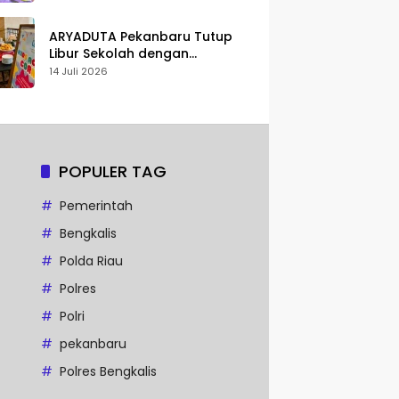
Karakter
ARYADUTA Pekanbaru Tutup
Libur Sekolah dengan
Pengalaman Staycation
14 Juli 2026
Keluarga
POPULER TAG
Pemerintah
Bengkalis
Polda Riau
Polres
Polri
pekanbaru
Polres Bengkalis