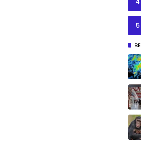
4
5
BE