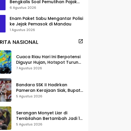
Bengkalis Soal Pemutihan Pajak
Disorot
6 Agustus 2026
Enam Paket Sabu Mengantar Polisi
ke Jejak Pemasok di Mandau
1 Agustus 2026
RITA NASIONAL
Cuaca Riau Hari Ini Berpotensi
Diguyur Hujan, Hotspot Turun
Jadi 25 Titik
7 Agustus 2026
Bandara SSK II Hadirkan
Pameran Kerajaan Siak, Bupati
Afni: Jadi Ruang Edukasi
5 Agustus 2026
Sejarah Riau
Serangan Monyet Liar di
Tembilahan Bertambah Jadi 16
Korban, DPKP Bantah Video
5 Agustus 2026
Gerombolan Viral