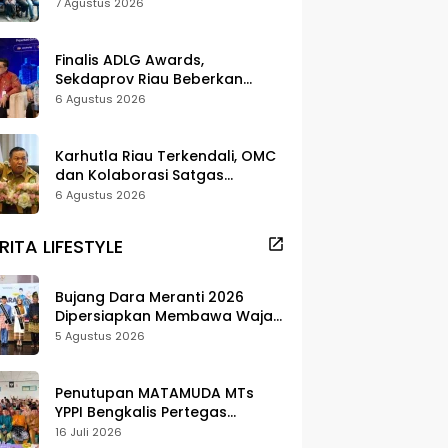
dan Pelestarian di Meranti
7 Agustus 2026
Finalis ADLG Awards,
Sekdaprov Riau Beberkan
Strategi Digitalisasi untuk
6 Agustus 2026
Tingkatkan Layanan Publik
Karhutla Riau Terkendali, OMC
dan Kolaborasi Satgas
Berhasil Tekan Titik Api
6 Agustus 2026
RITA LIFESTYLE
Bujang Dara Meranti 2026
Dipersiapkan Membawa Wajah
Daerah ke Publik
5 Agustus 2026
Penutupan MATAMUDA MTs
YPPI Bengkalis Pertegas
Pendidikan Berbasis Adat dan
16 Juli 2026