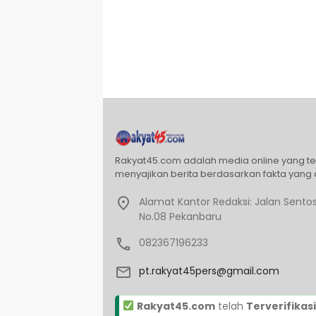
Rakyat45.com adalah media online yang t
menyajikan berita berdasarkan fakta yang 
Alamat Kantor Redaksi: Jalan Sentos
No.08 Pekanbaru
082367196233
pt.rakyat45pers@gmail.com
Rakyat45.com
telah
Terverifikasi