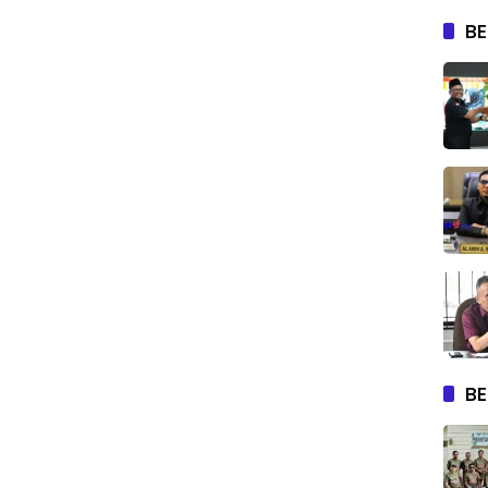
BE
BE