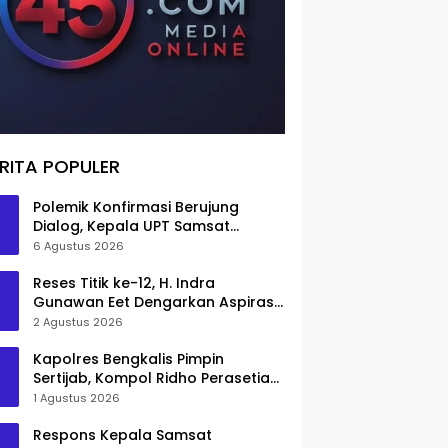
RITA POPULER
Polemik Konfirmasi Berujung
Dialog, Kepala UPT Samsat
Bengkalis Minta Maaf
6 Agustus 2026
Reses Titik ke-12, H. Indra
Gunawan Eet Dengarkan Aspirasi
Senggoro
2 Agustus 2026
Kapolres Bengkalis Pimpin
Sertijab, Kompol Ridho Perasetia
Jadi Wakapolres
1 Agustus 2026
Respons Kepala Samsat