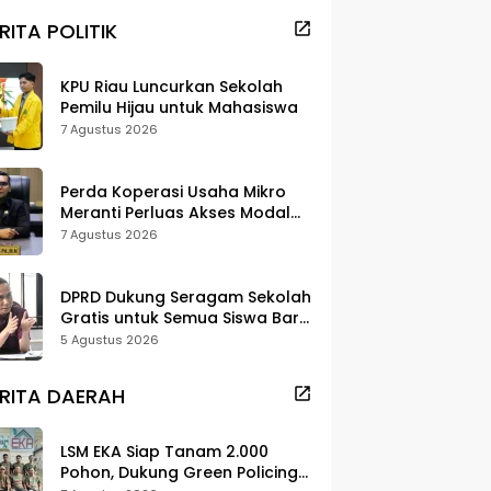
RITA POLITIK
KPU Riau Luncurkan Sekolah
Pemilu Hijau untuk Mahasiswa
7 Agustus 2026
Perda Koperasi Usaha Mikro
Meranti Perluas Akses Modal
dan Pasar
7 Agustus 2026
DPRD Dukung Seragam Sekolah
Gratis untuk Semua Siswa Baru,
Minta Rehab Sekolah Jangan
5 Agustus 2026
Dikurangi
RITA DAERAH
LSM EKA Siap Tanam 2.000
Pohon, Dukung Green Policing