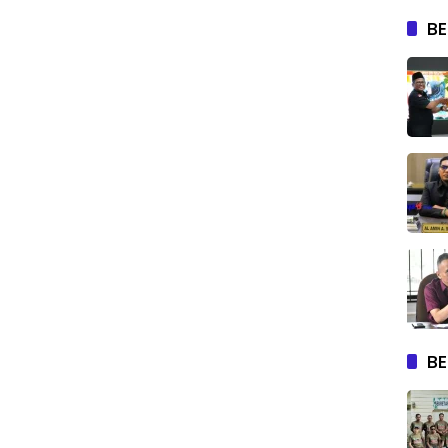
BE
BE