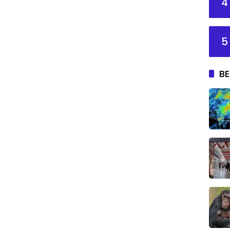
4
5
BE