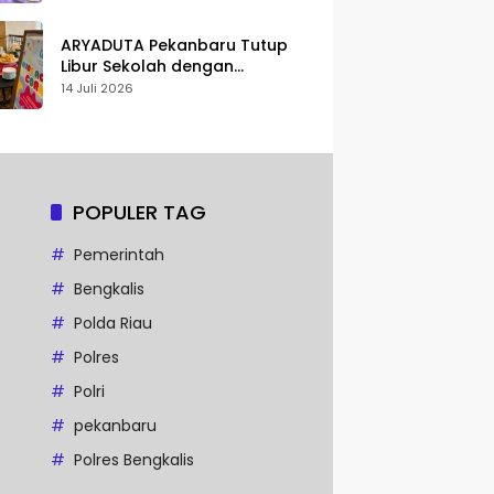
Karakter
ARYADUTA Pekanbaru Tutup
Libur Sekolah dengan
Pengalaman Staycation
14 Juli 2026
Keluarga
POPULER TAG
Pemerintah
Bengkalis
Polda Riau
Polres
Polri
pekanbaru
Polres Bengkalis