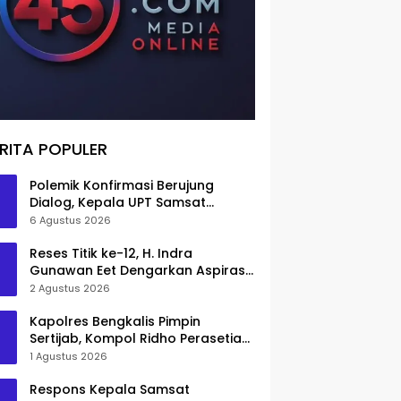
RITA POPULER
Polemik Konfirmasi Berujung
Dialog, Kepala UPT Samsat
Bengkalis Minta Maaf
6 Agustus 2026
Reses Titik ke-12, H. Indra
Gunawan Eet Dengarkan Aspirasi
Senggoro
2 Agustus 2026
Kapolres Bengkalis Pimpin
Sertijab, Kompol Ridho Perasetia
Jadi Wakapolres
1 Agustus 2026
Respons Kepala Samsat