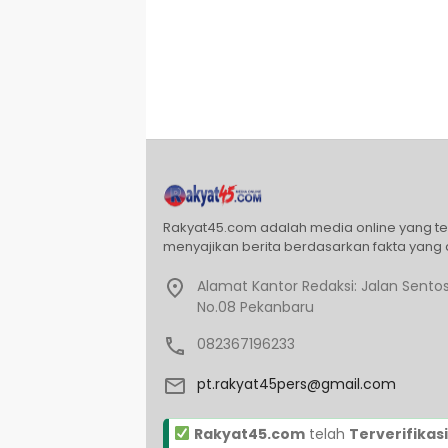
Rakyat45.com adalah media online yang t
menyajikan berita berdasarkan fakta yang 
Alamat Kantor Redaksi: Jalan Sentos
No.08 Pekanbaru
082367196233
pt.rakyat45pers@gmail.com
Rakyat45.com
telah
Terverifikasi