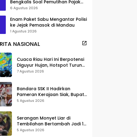
Bengkalis Soal Pemutihan Pajak
Disorot
6 Agustus 2026
Enam Paket Sabu Mengantar Polisi
ke Jejak Pemasok di Mandau
1 Agustus 2026
RITA NASIONAL
Cuaca Riau Hari Ini Berpotensi
Diguyur Hujan, Hotspot Turun
Jadi 25 Titik
7 Agustus 2026
Bandara SSK II Hadirkan
Pameran Kerajaan Siak, Bupati
Afni: Jadi Ruang Edukasi
5 Agustus 2026
Sejarah Riau
Serangan Monyet Liar di
Tembilahan Bertambah Jadi 16
Korban, DPKP Bantah Video
5 Agustus 2026
Gerombolan Viral