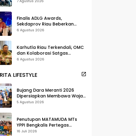
dan Pelestarian di Meranti
7 Agustus 2026
Finalis ADLG Awards,
Sekdaprov Riau Beberkan
Strategi Digitalisasi untuk
6 Agustus 2026
Tingkatkan Layanan Publik
Karhutla Riau Terkendali, OMC
dan Kolaborasi Satgas
Berhasil Tekan Titik Api
6 Agustus 2026
RITA LIFESTYLE
Bujang Dara Meranti 2026
Dipersiapkan Membawa Wajah
Daerah ke Publik
5 Agustus 2026
Penutupan MATAMUDA MTs
YPPI Bengkalis Pertegas
Pendidikan Berbasis Adat dan
16 Juli 2026