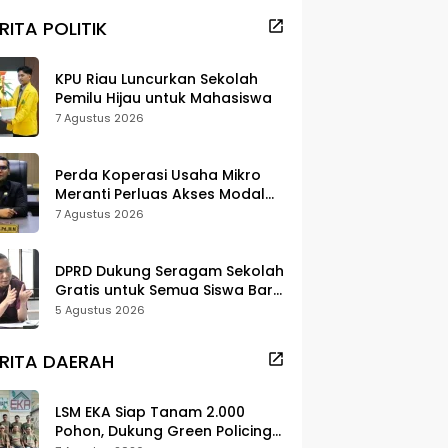
RITA POLITIK
KPU Riau Luncurkan Sekolah
Pemilu Hijau untuk Mahasiswa
7 Agustus 2026
Perda Koperasi Usaha Mikro
Meranti Perluas Akses Modal
dan Pasar
7 Agustus 2026
DPRD Dukung Seragam Sekolah
Gratis untuk Semua Siswa Baru,
Minta Rehab Sekolah Jangan
5 Agustus 2026
Dikurangi
RITA DAERAH
LSM EKA Siap Tanam 2.000
Pohon, Dukung Green Policing