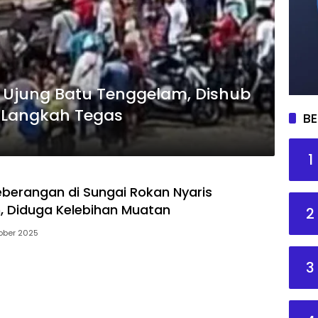
 Ujung Batu Tenggelam, Dishub
l Langkah Tegas
BE
1
eberangan di Sungai Rokan Nyaris
 Diduga Kelebihan Muatan
2
ober 2025
3