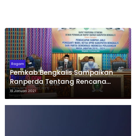
Ragam
Pemkab Bengkalis Sampaikan
Ranperda Tentang Rencana
Induk Pembangunan
19 Januari 2021
Kepariwisataan RIPPARKAB