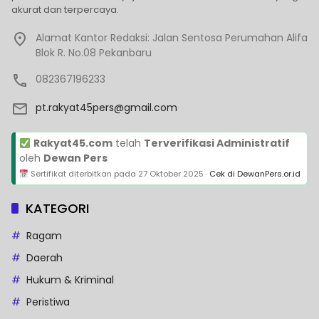
akurat dan terpercaya.
Alamat Kantor Redaksi: Jalan Sentosa Perumahan Alifa
Blok R. No.08 Pekanbaru
082367196233
pt.rakyat45pers@gmail.com
Rakyat45.com
telah
Terverifikasi Administratif
oleh
Dewan Pers
Sertifikat diterbitkan pada
27 Oktober 2025
·
Cek di DewanPers.or.id
KATEGORI
Ragam
Daerah
Hukum & Kriminal
Peristiwa