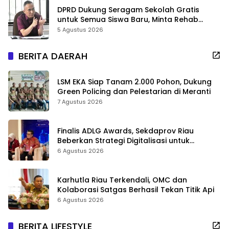
DPRD Dukung Seragam Sekolah Gratis
untuk Semua Siswa Baru, Minta Rehab
Sekolah Jangan Dikurangi
5 Agustus 2026
BERITA DAERAH
LSM EKA Siap Tanam 2.000 Pohon, Dukung
Green Policing dan Pelestarian di Meranti
7 Agustus 2026
Finalis ADLG Awards, Sekdaprov Riau
Beberkan Strategi Digitalisasi untuk
Tingkatkan Layanan Publik
6 Agustus 2026
Karhutla Riau Terkendali, OMC dan
Kolaborasi Satgas Berhasil Tekan Titik Api
6 Agustus 2026
BERITA LIFESTYLE