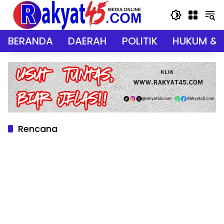
Langsung
ke
konten
BERANDA
DAERAH
POLITIK
HUKUM & 
Rencana