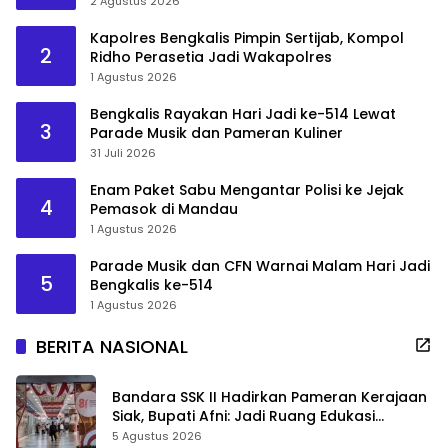
2 Agustus 2026
Kapolres Bengkalis Pimpin Sertijab, Kompol
2
Ridho Perasetia Jadi Wakapolres
1 Agustus 2026
Bengkalis Rayakan Hari Jadi ke-514 Lewat
3
Parade Musik dan Pameran Kuliner
31 Juli 2026
Enam Paket Sabu Mengantar Polisi ke Jejak
4
Pemasok di Mandau
1 Agustus 2026
Parade Musik dan CFN Warnai Malam Hari Jadi
5
Bengkalis ke-514
1 Agustus 2026
BERITA NASIONAL
Bandara SSK II Hadirkan Pameran Kerajaan
Siak, Bupati Afni: Jadi Ruang Edukasi
Sejarah Riau
5 Agustus 2026