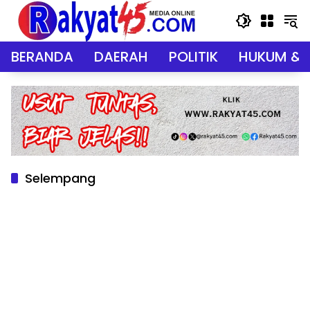
Langsung
ke
konten
BERANDA
DAERAH
POLITIK
HUKUM & 
Selempang