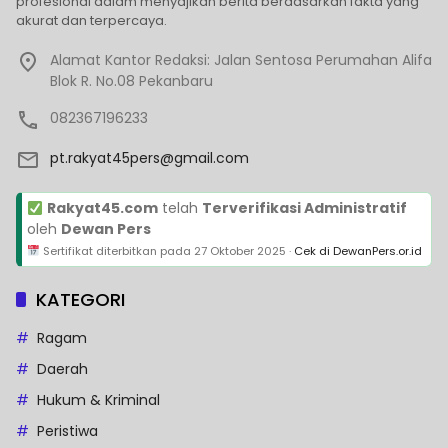
profesional dalam menyajikan berita berdasarkan fakta yang
akurat dan terpercaya.
Alamat Kantor Redaksi: Jalan Sentosa Perumahan Alifa
Blok R. No.08 Pekanbaru
082367196233
pt.rakyat45pers@gmail.com
Rakyat45.com
telah
Terverifikasi Administratif
oleh
Dewan Pers
Sertifikat diterbitkan pada
27 Oktober 2025
·
Cek di DewanPers.or.id
KATEGORI
Ragam
Daerah
Hukum & Kriminal
Peristiwa