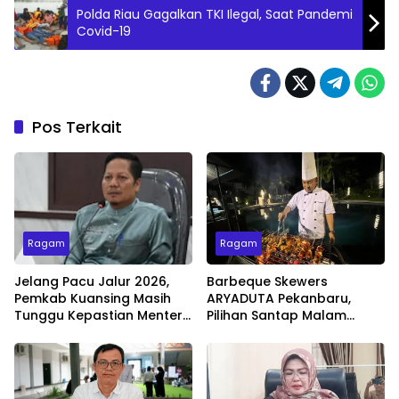
Polda Riau Gagalkan TKI Ilegal, Saat Pandemi
Covid-19
Pos Terkait
Ragam
Ragam
Jelang Pacu Jalur 2026,
Barbeque Skewers
Pemkab Kuansing Masih
ARYADUTA Pekanbaru,
Tunggu Kepastian Menteri
Pilihan Santap Malam
untuk Buka Festival
Minggu dengan Live Music