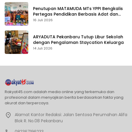
Penutupan MATAMUDA MTs YPPI Bengkalis
Pertegas Pendidikan Berbasis Adat dan
Karakter
16 Juli 2026
ARYADUTA Pekanbaru Tutup Libur Sekolah
dengan Pengalaman Staycation Keluarga
14 Juli 2026
Rakyat45.com adalah media online yang terkemuka dan
profesional dalam menyajikan berita berdasarkan fakta yang
akurat dan terpercaya.
Alamat Kantor Redaksi: Jalan Sentosa Perumahan Alifa
Blok R. No.08 Pekanbaru
082367196233