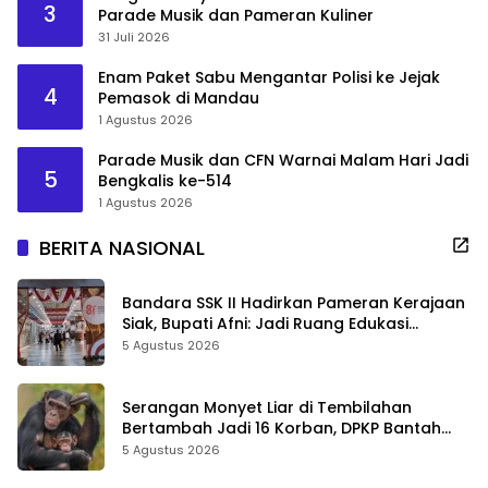
3
Parade Musik dan Pameran Kuliner
31 Juli 2026
Enam Paket Sabu Mengantar Polisi ke Jejak
4
Pemasok di Mandau
1 Agustus 2026
Parade Musik dan CFN Warnai Malam Hari Jadi
5
Bengkalis ke-514
1 Agustus 2026
BERITA NASIONAL
Bandara SSK II Hadirkan Pameran Kerajaan
Siak, Bupati Afni: Jadi Ruang Edukasi
Sejarah Riau
5 Agustus 2026
Serangan Monyet Liar di Tembilahan
Bertambah Jadi 16 Korban, DPKP Bantah
Video Gerombolan Viral
5 Agustus 2026