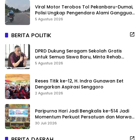
Viral Motor Terobos Tol Pekanbaru-Dumai,
Polisi Ungkap Pengendara Alami Gangguan
Usai Kecelakaan
5 Agustus 2026
BERITA POLITIK
DPRD Dukung Seragam Sekolah Gratis
untuk Semua Siswa Baru, Minta Rehab
Sekolah Jangan Dikurangi
5 Agustus 2026
Reses Titik ke-12, H. Indra Gunawan Eet
Dengarkan Aspirasi Senggoro
2 Agustus 2026
Paripurna Hari Jadi Bengkalis ke-514 Jadi
Momentum Perkuat Persatuan dan Marwah
Negeri
30 Juli 2026
BERITA DAERAH