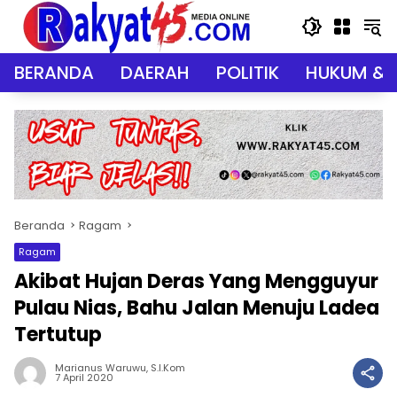
Langsung
ke
konten
BERANDA
DAERAH
POLITIK
HUKUM & 
Beranda
Ragam
Ragam
Akibat Hujan Deras Yang Mengguyur
Pulau Nias, Bahu Jalan Menuju Ladea
Tertutup
Marianus Waruwu, S.I.Kom
7 April 2020