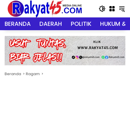
Langsung
ke
konten
BERANDA
DAERAH
POLITIK
HUKUM & 
Beranda
Ragam