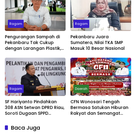
Ragam
Ragam
Pengurangan Sampah di
Pekanbaru Juara
Pekanbaru Tak Cukup
Sumatera, Nilai TKA SMP
dengan Larangan Plastik,
Masuk 10 Besar Nasional
Kesadaran Lingkungan
Jadi Penentu
Ragam
Daerah
SF Hariyanto Pindahkan
CFN Wonosari Tengah
308 ASN Setwan DPRD Riau,
Bermasa Satukan Hiburan
Soroti Dugaan SPPD
Rakyat dan Semangat
Bermasalah
Ekonomi Kreatif
Baca Juga