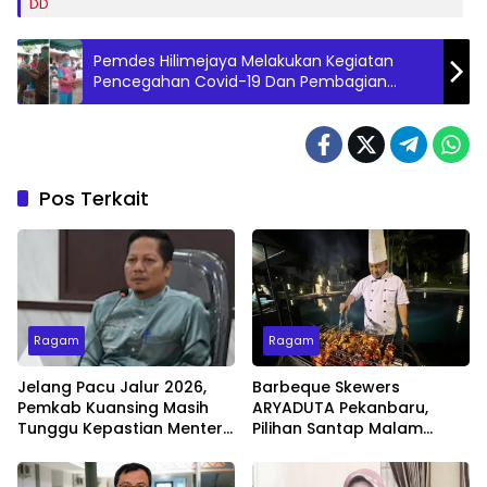
DD
Pemdes Hilimejaya Melakukan Kegiatan
Pencegahan Covid-19 Dan Pembagian
Bantuan Langsung Tunai (BLT)
Pos Terkait
Ragam
Ragam
Jelang Pacu Jalur 2026,
Barbeque Skewers
Pemkab Kuansing Masih
ARYADUTA Pekanbaru,
Tunggu Kepastian Menteri
Pilihan Santap Malam
untuk Buka Festival
Minggu dengan Live Music