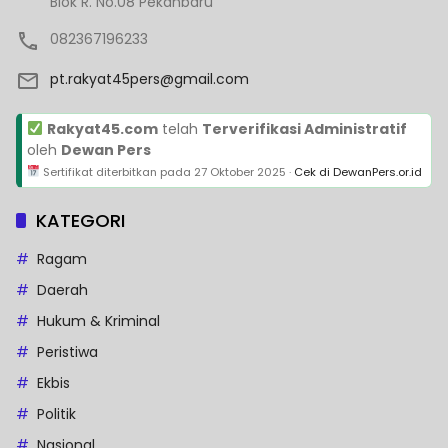
Blok R. No.08 Pekanbaru
082367196233
pt.rakyat45pers@gmail.com
Rakyat45.com
telah
Terverifikasi Administratif
oleh
Dewan Pers
Sertifikat diterbitkan pada
27 Oktober 2025
·
Cek di DewanPers.or.id
KATEGORI
Ragam
Daerah
Hukum & Kriminal
Peristiwa
Ekbis
Politik
Nasional