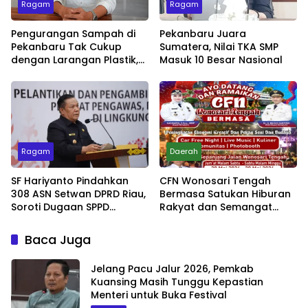
Ragam
Ragam
Pengurangan Sampah di
Pekanbaru Juara
Pekanbaru Tak Cukup
Sumatera, Nilai TKA SMP
dengan Larangan Plastik,
Masuk 10 Besar Nasional
Kesadaran Lingkungan
Jadi Penentu
Ragam
Daerah
SF Hariyanto Pindahkan
CFN Wonosari Tengah
308 ASN Setwan DPRD Riau,
Bermasa Satukan Hiburan
Soroti Dugaan SPPD
Rakyat dan Semangat
Bermasalah
Ekonomi Kreatif
Baca Juga
Jelang Pacu Jalur 2026, Pemkab
Kuansing Masih Tunggu Kepastian
Menteri untuk Buka Festival