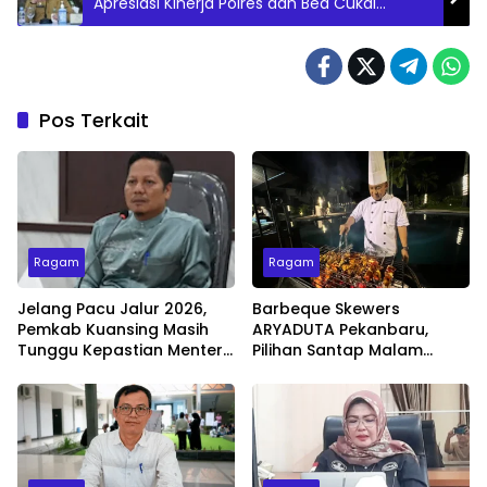
Apresiasi Kinerja Polres dan Bea Cukai
Bengkalis
Pos Terkait
Ragam
Ragam
Jelang Pacu Jalur 2026,
Barbeque Skewers
Pemkab Kuansing Masih
ARYADUTA Pekanbaru,
Tunggu Kepastian Menteri
Pilihan Santap Malam
untuk Buka Festival
Minggu dengan Live Music