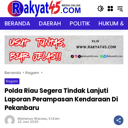
Langsung
ke
konten
BERANDA
DAERAH
POLITIK
HUKUM & 
Beranda
Ragam
Ragam
Polda Riau Segera Tindak Lanjuti
Laporan Perampasan Kendaraan Di
Pekanbaru
Marianus Waruwu, S.I.Kom
22 Juni 2020