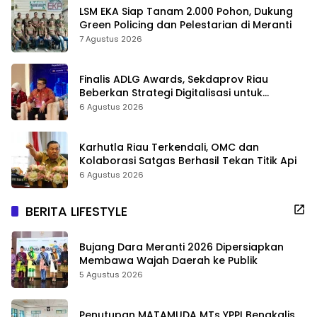
LSM EKA Siap Tanam 2.000 Pohon, Dukung
Green Policing dan Pelestarian di Meranti
7 Agustus 2026
Finalis ADLG Awards, Sekdaprov Riau
Beberkan Strategi Digitalisasi untuk
Tingkatkan Layanan Publik
6 Agustus 2026
Karhutla Riau Terkendali, OMC dan
Kolaborasi Satgas Berhasil Tekan Titik Api
6 Agustus 2026
BERITA LIFESTYLE
Bujang Dara Meranti 2026 Dipersiapkan
Membawa Wajah Daerah ke Publik
5 Agustus 2026
Penutupan MATAMUDA MTs YPPI Bengkalis