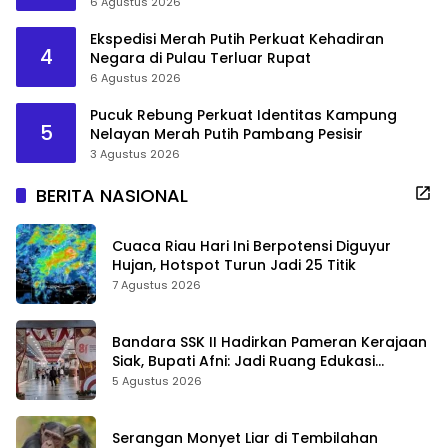
6 Agustus 2026
Ekspedisi Merah Putih Perkuat Kehadiran
4
Negara di Pulau Terluar Rupat
6 Agustus 2026
Pucuk Rebung Perkuat Identitas Kampung
5
Nelayan Merah Putih Pambang Pesisir
3 Agustus 2026
BERITA NASIONAL
Cuaca Riau Hari Ini Berpotensi Diguyur
Hujan, Hotspot Turun Jadi 25 Titik
7 Agustus 2026
Bandara SSK II Hadirkan Pameran Kerajaan
Siak, Bupati Afni: Jadi Ruang Edukasi
Sejarah Riau
5 Agustus 2026
Serangan Monyet Liar di Tembilahan