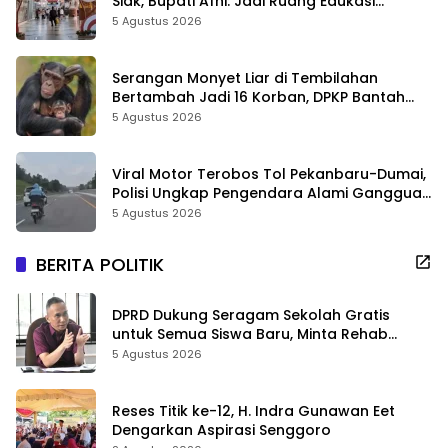
Siak, Bupati Afni: Jadi Ruang Edukasi
Sejarah Riau
5 Agustus 2026
Serangan Monyet Liar di Tembilahan
Bertambah Jadi 16 Korban, DPKP Bantah
Video Gerombolan Viral
5 Agustus 2026
Viral Motor Terobos Tol Pekanbaru-Dumai,
Polisi Ungkap Pengendara Alami Gangguan
Usai Kecelakaan
5 Agustus 2026
BERITA POLITIK
DPRD Dukung Seragam Sekolah Gratis
untuk Semua Siswa Baru, Minta Rehab
Sekolah Jangan Dikurangi
5 Agustus 2026
Reses Titik ke-12, H. Indra Gunawan Eet
Dengarkan Aspirasi Senggoro