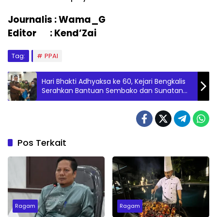
Journalis : Wama_G
Editor : Kend’Zai
Tag:
PPAI
Hari Bhakti Adhyaksa ke 60, Kejari Bengkalis
Serahkan Bantuan Sembako dan Sunatan
Massal
Pos Terkait
Ragam
Ragam