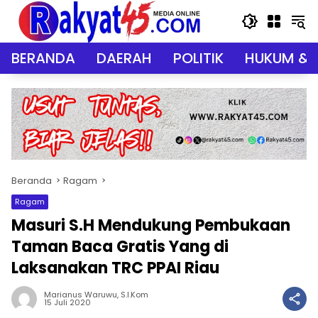
Langsung
ke
konten
BERANDA
DAERAH
POLITIK
HUKUM & 
Beranda
Ragam
Ragam
Masuri S.H Mendukung Pembukaan
Taman Baca Gratis Yang di
Laksanakan TRC PPAI Riau
Marianus Waruwu, S.I.Kom
15 Juli 2020