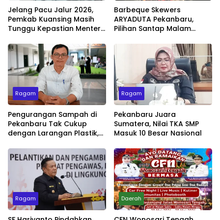
Jelang Pacu Jalur 2026,
Barbeque Skewers
Pemkab Kuansing Masih
ARYADUTA Pekanbaru,
Tunggu Kepastian Menteri
Pilihan Santap Malam
untuk Buka Festival
Minggu dengan Live Music
Ragam
Ragam
Pengurangan Sampah di
Pekanbaru Juara
Pekanbaru Tak Cukup
Sumatera, Nilai TKA SMP
dengan Larangan Plastik,
Masuk 10 Besar Nasional
Kesadaran Lingkungan
Jadi Penentu
Ragam
Daerah
SF Hariyanto Pindahkan
CFN Wonosari Tengah