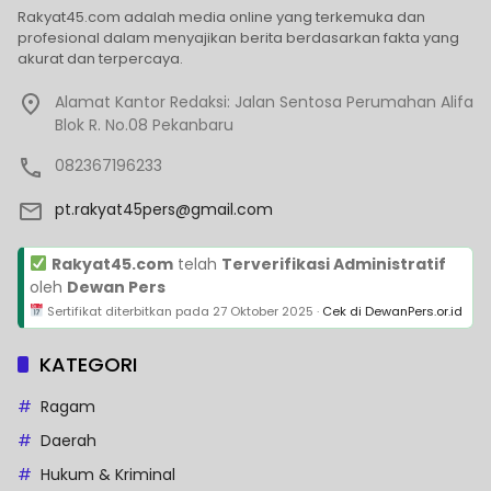
Rakyat45.com adalah media online yang terkemuka dan
profesional dalam menyajikan berita berdasarkan fakta yang
akurat dan terpercaya.
Alamat Kantor Redaksi: Jalan Sentosa Perumahan Alifa
Blok R. No.08 Pekanbaru
082367196233
pt.rakyat45pers@gmail.com
Rakyat45.com
telah
Terverifikasi Administratif
oleh
Dewan Pers
Sertifikat diterbitkan pada
27 Oktober 2025
·
Cek di DewanPers.or.id
KATEGORI
Ragam
Daerah
Hukum & Kriminal