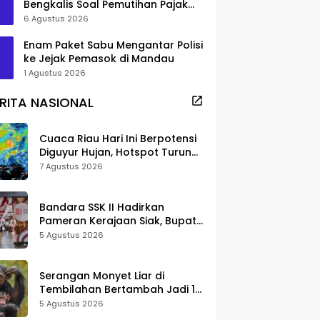
Bengkalis Soal Pemutihan Pajak
Disorot
6 Agustus 2026
Enam Paket Sabu Mengantar Polisi
ke Jejak Pemasok di Mandau
1 Agustus 2026
RITA NASIONAL
Cuaca Riau Hari Ini Berpotensi
Diguyur Hujan, Hotspot Turun
Jadi 25 Titik
7 Agustus 2026
Bandara SSK II Hadirkan
Pameran Kerajaan Siak, Bupati
Afni: Jadi Ruang Edukasi
5 Agustus 2026
Sejarah Riau
Serangan Monyet Liar di
Tembilahan Bertambah Jadi 16
Korban, DPKP Bantah Video
5 Agustus 2026
Gerombolan Viral