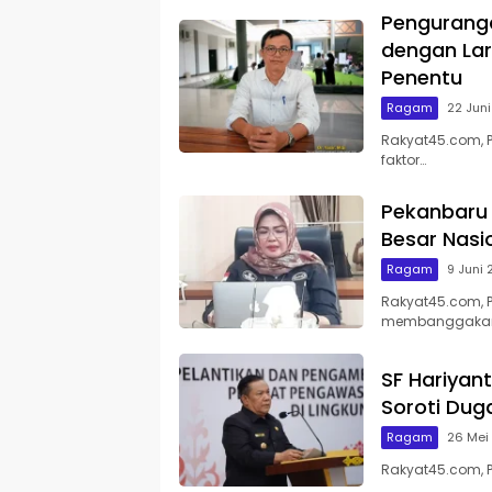
Pengurang
dengan Lar
Penentu
Ragam
22 Jun
Rakyat45.com, 
faktor…
Pekanbaru 
Besar Nasi
Ragam
9 Juni
Rakyat45.com, P
membanggaka
SF Hariyan
Soroti Du
Ragam
26 Mei
Rakyat45.com, P