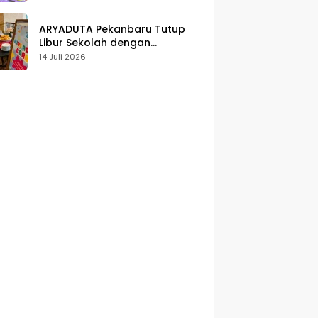
Karakter
ARYADUTA Pekanbaru Tutup
Libur Sekolah dengan
Pengalaman Staycation
14 Juli 2026
Keluarga