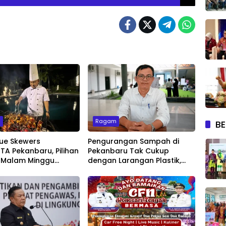
m
Ragam
BE
ue Skewers
Pengurangan Sampah di
A Pekanbaru, Pilihan
Pekanbaru Tak Cukup
 Malam Minggu
dengan Larangan Plastik,
Live Music
Kesadaran Lingkungan Jadi
Penentu