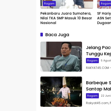
Ragam
Raga
Pekanbaru Juara Sumatera,
SF Hari
Nilai TKA SMP Masuk 10 Besar
ASN Set
Nasional
Dugaan
Baca Juga
Jelang Pac
Tunggu Kep
Ragam
5 Agus
RAKYAT45.COM – 
Barbeque S
Santap Mal
Ragam
22 Jun
Rakyat45.com, 