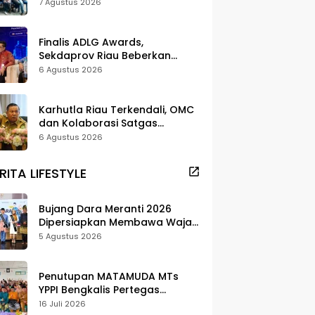
dan Pelestarian di Meranti
7 Agustus 2026
Finalis ADLG Awards,
Sekdaprov Riau Beberkan
Strategi Digitalisasi untuk
6 Agustus 2026
Tingkatkan Layanan Publik
Karhutla Riau Terkendali, OMC
dan Kolaborasi Satgas
Berhasil Tekan Titik Api
6 Agustus 2026
RITA LIFESTYLE
Bujang Dara Meranti 2026
Dipersiapkan Membawa Wajah
Daerah ke Publik
5 Agustus 2026
Penutupan MATAMUDA MTs
YPPI Bengkalis Pertegas
Pendidikan Berbasis Adat dan
16 Juli 2026