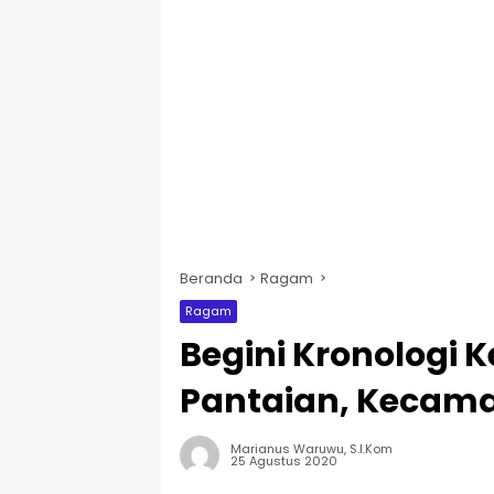
Beranda
Ragam
Ragam
Begini Kronologi 
Pantaian, Kecam
Marianus Waruwu, S.I.Kom
25 Agustus 2020