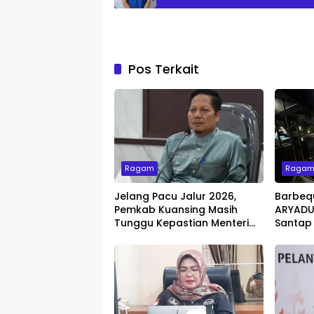
Pos Terkait
Ragam
Raga
Jelang Pacu Jalur 2026,
Barbeq
Pemkab Kuansing Masih
ARYADUT
Tunggu Kepastian Menteri
Santap
untuk Buka Festival
dengan 