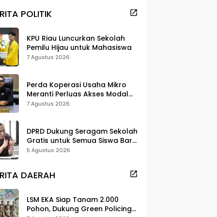
RITA POLITIK
KPU Riau Luncurkan Sekolah
Pemilu Hijau untuk Mahasiswa
7 Agustus 2026
Perda Koperasi Usaha Mikro
Meranti Perluas Akses Modal
dan Pasar
7 Agustus 2026
DPRD Dukung Seragam Sekolah
Gratis untuk Semua Siswa Baru,
Minta Rehab Sekolah Jangan
5 Agustus 2026
Dikurangi
RITA DAERAH
LSM EKA Siap Tanam 2.000
Pohon, Dukung Green Policing