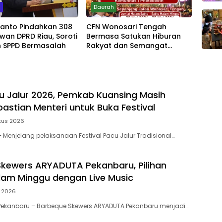
m
Daerah
yanto Pindahkan 308
CFN Wonosari Tengah
wan DPRD Riau, Soroti
Bermasa Satukan Hiburan
 SPPD Bermasalah
Rakyat dan Semangat
Ekonomi Kreatif
u Jalur 2026, Pemkab Kuansing Masih
astian Menteri untuk Buka Festival
tus 2026
Menjelang pelaksanaan Festival Pacu Jalur Tradisional…
kewers ARYADUTA Pekanbaru, Pilihan
am Minggu dengan Live Music
i 2026
Pekanbaru – Barbeque Skewers ARYADUTA Pekanbaru menjadi…