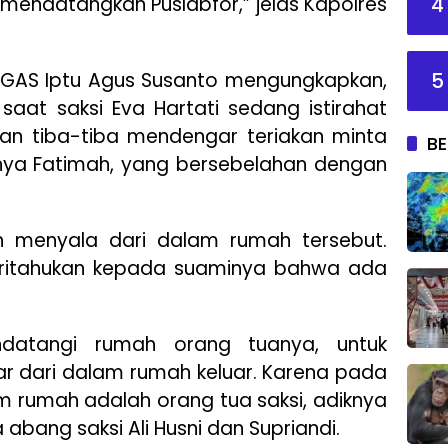
4
n mendatangkan Puslabfor,” jelas Kapolres
5
 GAS Iptu Agus Susanto mengungkapkan,
 saat saksi Eva Hartati sedang istirahat
n tiba-tiba mendengar teriakan minta
BE
nya Fatimah, yang bersebelahan dengan
ah menyala dari dalam rumah tersebut.
beritahukan kepada suaminya bahwa ada
datangi rumah orang tuanya, untuk
 dari dalam rumah keluar. Karena pada
am rumah adalah orang tua saksi, adiknya
 abang saksi Ali Husni dan Supriandi.