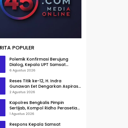
RITA POPULER
Polemik Konfirmasi Berujung
Dialog, Kepala UPT Samsat
Bengkalis Minta Maaf
6 Agustus 2026
Reses Titik ke-12, H. Indra
Gunawan Eet Dengarkan Aspirasi
Senggoro
2 Agustus 2026
Kapolres Bengkalis Pimpin
Sertijab, Kompol Ridho Perasetia
Jadi Wakapolres
1 Agustus 2026
Respons Kepala Samsat