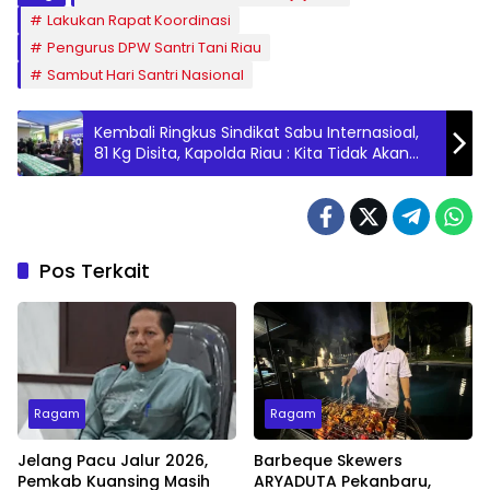
Lakukan Rapat Koordinasi
Pengurus DPW Santri Tani Riau
Sambut Hari Santri Nasional
Kembali Ringkus Sindikat Sabu Internasioal,
81 Kg Disita, Kapolda Riau : Kita Tidak Akan
Berhenti Kejar Para Pelaku Narkoba
Pos Terkait
Ragam
Ragam
Jelang Pacu Jalur 2026,
Barbeque Skewers
Pemkab Kuansing Masih
ARYADUTA Pekanbaru,