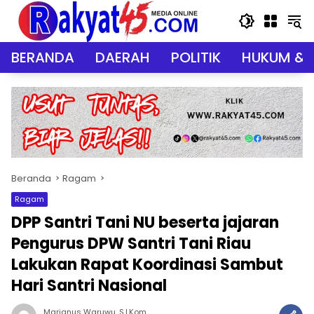
Langsung
ke
konten
BERANDA
DAERAH
POLITIK
HUKUM & 
Beranda
Ragam
Ragam
DPP Santri Tani NU beserta jajaran
Pengurus DPW Santri Tani Riau
Lakukan Rapat Koordinasi Sambut
Hari Santri Nasional
Marianus Waruwu, S.I.Kom