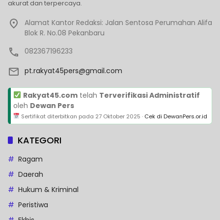
akurat dan terpercaya.
Alamat Kantor Redaksi: Jalan Sentosa Perumahan Alifa
Blok R. No.08 Pekanbaru
082367196233
pt.rakyat45pers@gmail.com
Rakyat45.com
telah
Terverifikasi Administratif
oleh
Dewan Pers
Sertifikat diterbitkan pada
27 Oktober 2025
·
Cek di DewanPers.or.id
KATEGORI
Ragam
Daerah
Hukum & Kriminal
Peristiwa
Ekbis