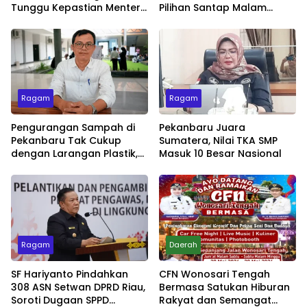
Tunggu Kepastian Menteri
Pilihan Santap Malam
untuk Buka Festival
Minggu dengan Live Music
Ragam
Ragam
Pengurangan Sampah di
Pekanbaru Juara
Pekanbaru Tak Cukup
Sumatera, Nilai TKA SMP
dengan Larangan Plastik,
Masuk 10 Besar Nasional
Kesadaran Lingkungan
Jadi Penentu
Ragam
Daerah
SF Hariyanto Pindahkan
CFN Wonosari Tengah
308 ASN Setwan DPRD Riau,
Bermasa Satukan Hiburan
Soroti Dugaan SPPD
Rakyat dan Semangat