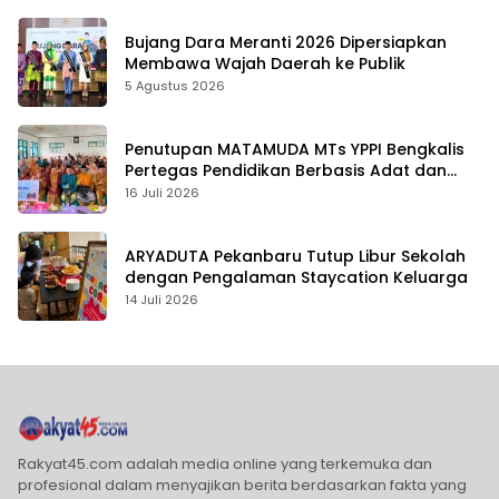
Bujang Dara Meranti 2026 Dipersiapkan
Membawa Wajah Daerah ke Publik
5 Agustus 2026
Penutupan MATAMUDA MTs YPPI Bengkalis
Pertegas Pendidikan Berbasis Adat dan
Karakter
16 Juli 2026
ARYADUTA Pekanbaru Tutup Libur Sekolah
dengan Pengalaman Staycation Keluarga
14 Juli 2026
Rakyat45.com adalah media online yang terkemuka dan
profesional dalam menyajikan berita berdasarkan fakta yang