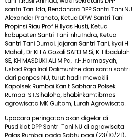
tani T.Rusli Ahmad, wakil sekretaris DPP
santri Tani Ida, Bendahara DPP Santri Tani NU
Alexander Pranoto, Ketua DPW Santri Tani
Propinsi Riau Prof H Ilyas Husti, Ketua
kabupaten Santri Tani Inhu Indra, Ketua
Santri Tani Dumai, jajaran Santri Tani, kyai H
Mahali, Dr KH A.Gozali SAFEI M.Si, KH Ibadulah
SE, KH MASDUKI ALI M.Pd, Ir.H.Harmasyah,
Ustad Raja Inal Dalimunthe dan santri santri
dari ponpes NU, turut hadir mewakili
Kapolsek Rumbai Kanit Sabhara Polsek
Rumbai ST.Sihaloho, Bhabinkamtibmas
agrowisata MK Gultom, Lurah Agrowisata.
Upacara peringatan akan digelar di
Pusdiklat DPP Santri Tani NU di agrowisata
Palas Rumbai pada Sabtu pagi (23/10/21),