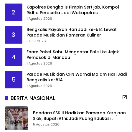
Kapolres Bengkalis Pimpin Sertijab, Kompol
2
Ridho Perasetia Jadi Wakapolres
1 Agustus 2026
Bengkalis Rayakan Hari Jadi ke-514 Lewat
3
Parade Musik dan Pameran Kuliner
31 Juli 2026
Enam Paket Sabu Mengantar Polisi ke Jejak
4
Pemasok di Mandau
1 Agustus 2026
Parade Musik dan CFN Warnai Malam Hari Jadi
5
Bengkalis ke-514
1 Agustus 2026
BERITA NASIONAL
Bandara SSK II Hadirkan Pameran Kerajaan
Siak, Bupati Afni: Jadi Ruang Edukasi
Sejarah Riau
5 Agustus 2026