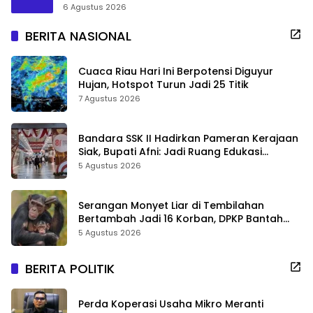
6 Agustus 2026
BERITA NASIONAL
Cuaca Riau Hari Ini Berpotensi Diguyur
Hujan, Hotspot Turun Jadi 25 Titik
7 Agustus 2026
Bandara SSK II Hadirkan Pameran Kerajaan
Siak, Bupati Afni: Jadi Ruang Edukasi
Sejarah Riau
5 Agustus 2026
Serangan Monyet Liar di Tembilahan
Bertambah Jadi 16 Korban, DPKP Bantah
Video Gerombolan Viral
5 Agustus 2026
BERITA POLITIK
Perda Koperasi Usaha Mikro Meranti