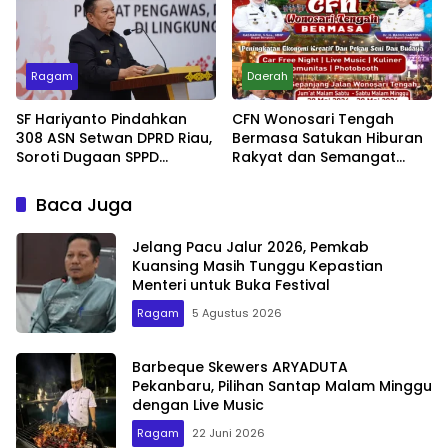
Ragam
Daerah
SF Hariyanto Pindahkan
CFN Wonosari Tengah
308 ASN Setwan DPRD Riau,
Bermasa Satukan Hiburan
Soroti Dugaan SPPD
Rakyat dan Semangat
Bermasalah
Ekonomi Kreatif
Baca Juga
Jelang Pacu Jalur 2026, Pemkab
Kuansing Masih Tunggu Kepastian
Menteri untuk Buka Festival
Ragam
5 Agustus 2026
Barbeque Skewers ARYADUTA
Pekanbaru, Pilihan Santap Malam Minggu
dengan Live Music
Ragam
22 Juni 2026