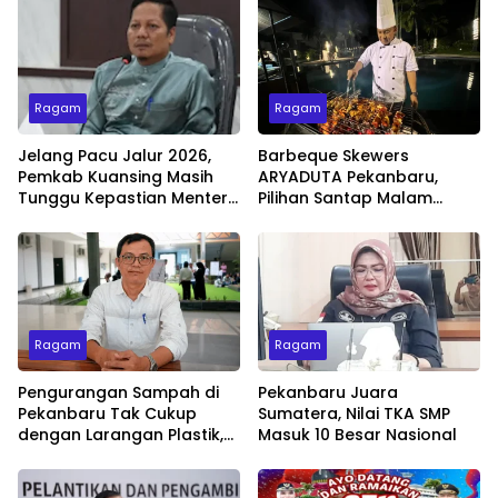
Ragam
Ragam
Jelang Pacu Jalur 2026,
Barbeque Skewers
Pemkab Kuansing Masih
ARYADUTA Pekanbaru,
Tunggu Kepastian Menteri
Pilihan Santap Malam
untuk Buka Festival
Minggu dengan Live Music
Ragam
Ragam
Pengurangan Sampah di
Pekanbaru Juara
Pekanbaru Tak Cukup
Sumatera, Nilai TKA SMP
dengan Larangan Plastik,
Masuk 10 Besar Nasional
Kesadaran Lingkungan
Jadi Penentu