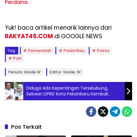
Perdana.
Yuk! baca artikel menarik lainnya dari
RAKYAT45.COM
di GOOGLE NEWS
Tag:
Pemerintah
Polda Riau
Polres
Polri
Penulis: Made.W
Editor: Made. W
Diduga Ada Kepentingan Terselubung,
Sekwan DPRD Kota Pekanbaru Kembali
Tersorot
Pos Terkait