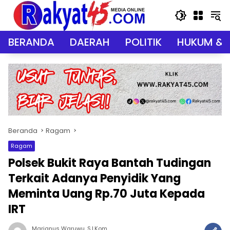
Langsung
ke
konten
BERANDA
DAERAH
POLITIK
HUKUM & 
Beranda
Ragam
Ragam
Polsek Bukit Raya Bantah Tudingan
Terkait Adanya Penyidik Yang
Meminta Uang Rp.70 Juta Kepada
IRT
Marianus Waruwu, S.I.Kom