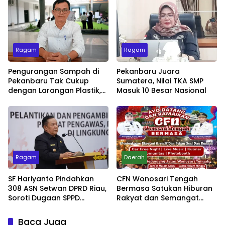
Ragam
Ragam
Pengurangan Sampah di
Pekanbaru Juara
Pekanbaru Tak Cukup
Sumatera, Nilai TKA SMP
dengan Larangan Plastik,
Masuk 10 Besar Nasional
Kesadaran Lingkungan
Jadi Penentu
Ragam
Daerah
SF Hariyanto Pindahkan
CFN Wonosari Tengah
308 ASN Setwan DPRD Riau,
Bermasa Satukan Hiburan
Soroti Dugaan SPPD
Rakyat dan Semangat
Bermasalah
Ekonomi Kreatif
Baca Juga