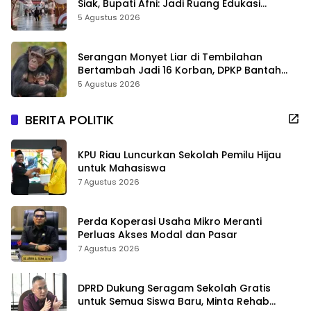
Siak, Bupati Afni: Jadi Ruang Edukasi
Sejarah Riau
5 Agustus 2026
Serangan Monyet Liar di Tembilahan
Bertambah Jadi 16 Korban, DPKP Bantah
Video Gerombolan Viral
5 Agustus 2026
BERITA POLITIK
KPU Riau Luncurkan Sekolah Pemilu Hijau
untuk Mahasiswa
7 Agustus 2026
Perda Koperasi Usaha Mikro Meranti
Perluas Akses Modal dan Pasar
7 Agustus 2026
DPRD Dukung Seragam Sekolah Gratis
untuk Semua Siswa Baru, Minta Rehab