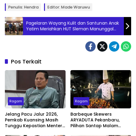
Penulis: Hendra
Editor: Made Waruwu
Pagelaran Wayang Kulit dan Santunan Anak
Yatim Meriahkan HUT Sleman Manunggal
Sembada Ke-22
Pos Terkait
Ragam
Ragam
Jelang Pacu Jalur 2026,
Barbeque Skewers
Pemkab Kuansing Masih
ARYADUTA Pekanbaru,
Tunggu Kepastian Menteri
Pilihan Santap Malam
untuk Buka Festival
Minggu dengan Live Music