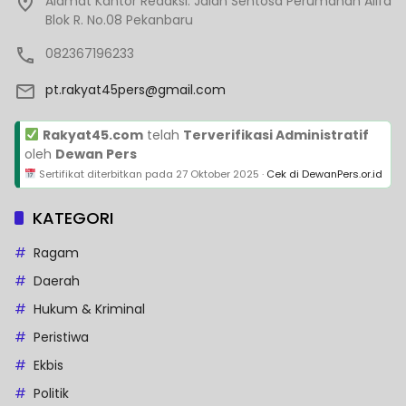
Alamat Kantor Redaksi: Jalan Sentosa Perumahan Alifa
Blok R. No.08 Pekanbaru
082367196233
pt.rakyat45pers@gmail.com
Rakyat45.com
telah
Terverifikasi Administratif
oleh
Dewan Pers
Sertifikat diterbitkan pada
27 Oktober 2025
·
Cek di DewanPers.or.id
KATEGORI
Ragam
Daerah
Hukum & Kriminal
Peristiwa
Ekbis
Politik