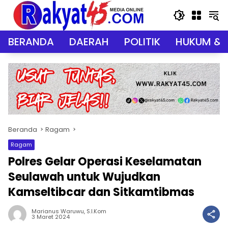
Langsung
ke
konten
BERANDA
DAERAH
POLITIK
HUKUM & 
Beranda
Ragam
Ragam
Polres Gelar Operasi Keselamatan
Seulawah untuk Wujudkan
Kamseltibcar dan Sitkamtibmas
Marianus Waruwu, S.I.Kom
3 Maret 2024