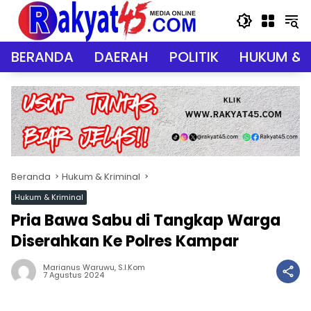
Langsung
ke
konten
BERANDA
DAERAH
POLITIK
HUKUM & 
Beranda
Hukum & Kriminal
Hukum & Kriminal
Pria Bawa Sabu di Tangkap Warga
Diserahkan Ke Polres Kampar
Marianus Waruwu, S.I.Kom
7 Agustus 2024