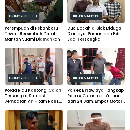
Hukum & Kriminal
Hukum & Kriminal
Perempuan di Pekanbaru
Dua Bocah di Siak Diduga
Tewas Bersimbah Darah,
Dianiaya, Paman dan Bibi
Mantan Suami Diamankan
Jadi Tersangka
Hukum & Kriminal
Hukum & Kriminal
Polda Riau Kantongi Calon
Polsek Binawidya Tangkap
Tersangka Korupsi
Pelaku Curanmor Kurang
Jembatan Air Hitam Rohil,
dari 24 Jam, Empat Motor
Tunggu Audit BPK
Diamankan