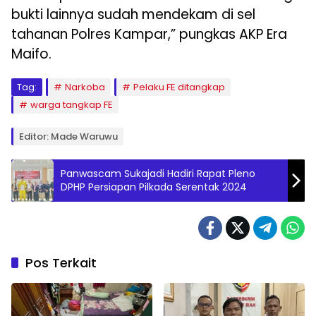
bukti lainnya sudah mendekam di sel
tahanan Polres Kampar,” pungkas AKP Era
Maifo.
Tag:
Narkoba
Pelaku FE ditangkap
warga tangkap FE
Editor: Made Waruwu
Panwascam Sukajadi Hadiri Rapat Pleno
DPHP Persiapan Pilkada Serentak 2024
Pos Terkait