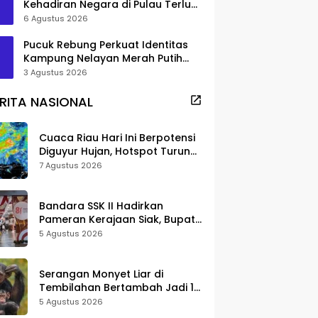
Kehadiran Negara di Pulau Terluar
Rupat
6 Agustus 2026
Pucuk Rebung Perkuat Identitas
Kampung Nelayan Merah Putih
Pambang Pesisir
3 Agustus 2026
RITA NASIONAL
Cuaca Riau Hari Ini Berpotensi
Diguyur Hujan, Hotspot Turun
Jadi 25 Titik
7 Agustus 2026
Bandara SSK II Hadirkan
Pameran Kerajaan Siak, Bupati
Afni: Jadi Ruang Edukasi
5 Agustus 2026
Sejarah Riau
Serangan Monyet Liar di
Tembilahan Bertambah Jadi 16
Korban, DPKP Bantah Video
5 Agustus 2026
Gerombolan Viral