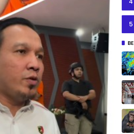
4
5
BE