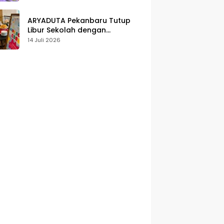
Karakter
ARYADUTA Pekanbaru Tutup
Libur Sekolah dengan
Pengalaman Staycation
14 Juli 2026
Keluarga