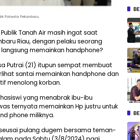
BE
ik Polresta Pekanbaru.
Publik Tanah Air masih ingat saat
anbaru Riau, dengan pelaku seorang
an langsung memainkan handphone?
sa Putrai (21) itupun sempat membuat
erlihat santai memainkan handphone dan
atif menolong korban.
mahasiswi yang menabrak ibu-ibu
as ternyata memainkan Hp justru untuk
BE
d phone miliknya.
t seusai pulang dugem bersama teman-
alam pada Sabtu (3/8/2024) pagi.