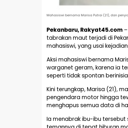
Mahasiswi bernama Marisa Putrai (21), dan penyid
Pekanbaru, Rakyat45.com
– 
tabrakan maut terjadi di Pek
mahasiswi, yang usai kejadi
Aksi mahasiswi bernama Mari
warganet geram, karena ia t
seperti tidak spontan berinisi
Kini terungkap, Marisa (21), 
pengendara motor hingga tew
menghapus semua data di han
Ia menabrak ibu-ibu tersebu
temannya di tepat hiburan m