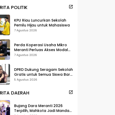
RITA POLITIK
KPU Riau Luncurkan Sekolah
Pemilu Hijau untuk Mahasiswa
7 Agustus 2026
Perda Koperasi Usaha Mikro
Meranti Perluas Akses Modal
dan Pasar
7 Agustus 2026
DPRD Dukung Seragam Sekolah
Gratis untuk Semua Siswa Baru,
Minta Rehab Sekolah Jangan
5 Agustus 2026
Dikurangi
RITA DAERAH
Bujang Dara Meranti 2026
Terpilih, Mahkota Jadi Mandat