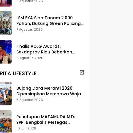
Promosi Daerah
9 Agustus 2026
LSM EKA Siap Tanam 2.000
Pohon, Dukung Green Policing
dan Pelestarian di Meranti
7 Agustus 2026
Finalis ADLG Awards,
Sekdaprov Riau Beberkan
Strategi Digitalisasi untuk
6 Agustus 2026
Tingkatkan Layanan Publik
RITA LIFESTYLE
Bujang Dara Meranti 2026
Dipersiapkan Membawa Wajah
Daerah ke Publik
5 Agustus 2026
Penutupan MATAMUDA MTs
YPPI Bengkalis Pertegas
Pendidikan Berbasis Adat dan
16 Juli 2026