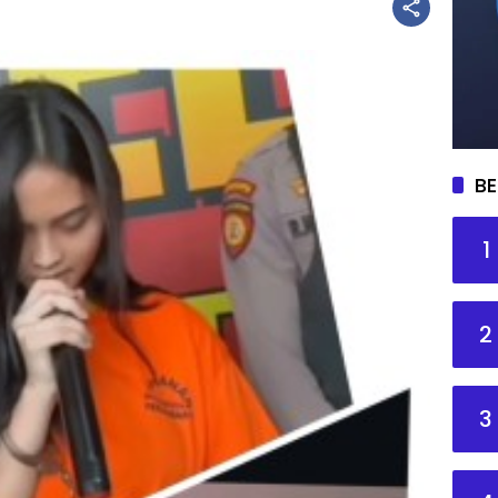
BE
1
2
3