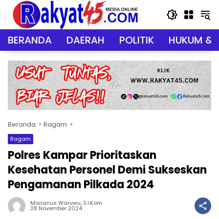
Langsung
ke
konten
BERANDA
DAERAH
POLITIK
HUKUM & 
Beranda
Ragam
Ragam
Polres Kampar Prioritaskan
Kesehatan Personel Demi Sukseskan
Pengamanan Pilkada 2024
Marianus Waruwu, S.I.Kom
28 November 2024