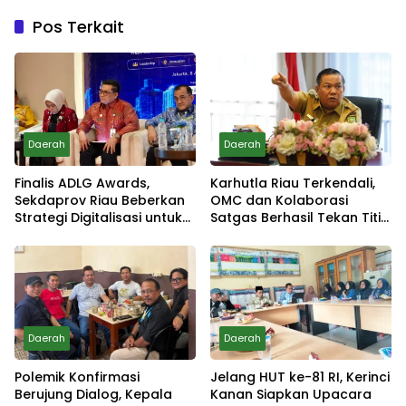
Pos Terkait
Daerah
Daerah
Finalis ADLG Awards,
Karhutla Riau Terkendali,
Sekdaprov Riau Beberkan
OMC dan Kolaborasi
Strategi Digitalisasi untuk
Satgas Berhasil Tekan Titik
Tingkatkan Layanan Publik
Api
Daerah
Daerah
Polemik Konfirmasi
Jelang HUT ke-81 RI, Kerinci
Berujung Dialog, Kepala
Kanan Siapkan Upacara