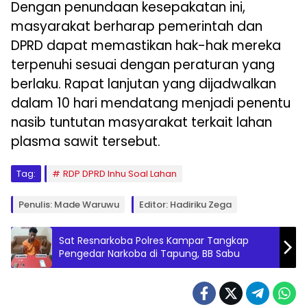
Dengan penundaan kesepakatan ini,
masyarakat berharap pemerintah dan
DPRD dapat memastikan hak-hak mereka
terpenuhi sesuai dengan peraturan yang
berlaku. Rapat lanjutan yang dijadwalkan
dalam 10 hari mendatang menjadi penentu
nasib tuntutan masyarakat terkait lahan
plasma sawit tersebut.
Tag:
RDP DPRD Inhu Soal Lahan
Penulis: Made Waruwu
Editor: Hadiriku Zega
Sat Resnarkoba Polres Kampar Tangkap
Pengedar Narkoba di Tapung, BB Sabu