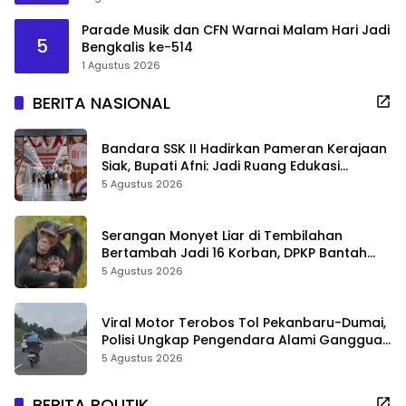
Parade Musik dan CFN Warnai Malam Hari Jadi
5
Bengkalis ke-514
1 Agustus 2026
BERITA NASIONAL
Bandara SSK II Hadirkan Pameran Kerajaan
Siak, Bupati Afni: Jadi Ruang Edukasi
Sejarah Riau
5 Agustus 2026
Serangan Monyet Liar di Tembilahan
Bertambah Jadi 16 Korban, DPKP Bantah
Video Gerombolan Viral
5 Agustus 2026
Viral Motor Terobos Tol Pekanbaru-Dumai,
Polisi Ungkap Pengendara Alami Gangguan
Usai Kecelakaan
5 Agustus 2026
BERITA POLITIK