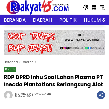
Langsung
ke
konten
BERANDA
DAERAH
POLITIK
HUKUM & 
Beranda
Daerah
Daerah
RDP DPRD Inhu Soal Lahan Plasma PT
Inecda Plantations Berlangsung Alot
Marianus Waruwu, S.I.Kom
5 Maret 2025