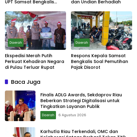
UPT Samsat Bengkalis
dan Undian Berhadiah
Minta Maaf
Daerah
Daerah
Ekspedisi Merah Putih
Respons Kepala Samsat
Perkuat Kehadiran Negara
Bengkalis Soal Pemutihan
di Pulau Terluar Rupat
Pajak Disorot
Baca Juga
Finalis ADLG Awards, Sekdaprov Riau
Beberkan Strategi Digitalisasi untuk
Tingkatkan Layanan Publik
Daerah
6 Agustus 2026
Karhutla Riau Terkendali, OMC dan