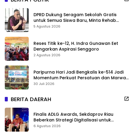
DPRD Dukung Seragam Sekolah Gratis
untuk Semua Siswa Baru, Minta Rehab
Sekolah Jangan Dikurangi
5 Agustus 2026
Reses Titik ke-12, H. Indra Gunawan Eet
Dengarkan Aspirasi Senggoro
2 Agustus 2026
Paripurna Hari Jadi Bengkalis ke-514 Jadi
Momentum Perkuat Persatuan dan Marwah
Negeri
30 Juli 2026
BERITA DAERAH
Finalis ADLG Awards, Sekdaprov Riau
Beberkan Strategi Digitalisasi untuk
Tingkatkan Layanan Publik
6 Agustus 2026