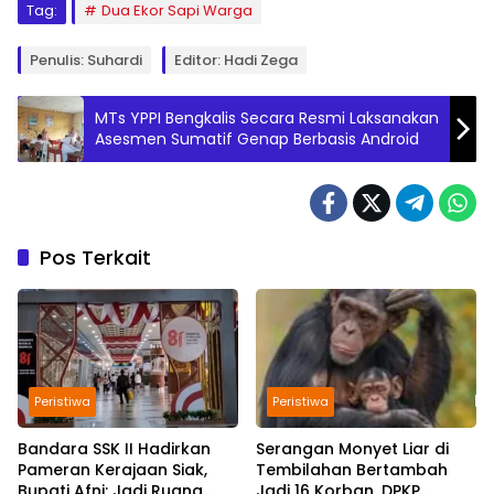
Tag:
Dua Ekor Sapi Warga
Penulis: Suhardi
Editor: Hadi Zega
MTs YPPI Bengkalis Secara Resmi Laksanakan
Asesmen Sumatif Genap Berbasis Android
Pos Terkait
Peristiwa
Peristiwa
Bandara SSK II Hadirkan
Serangan Monyet Liar di
Pameran Kerajaan Siak,
Tembilahan Bertambah
Bupati Afni: Jadi Ruang
Jadi 16 Korban, DPKP