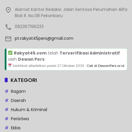
Alamat Kantor Redaksi: Jalan Sentosa Perumahan Alifa
Blok R. No.08 Pekanbaru
082367196233
pt.rakyat45pers@gmail.com
Rakyat45.com
telah
Terverifikasi Administratif
oleh
Dewan Pers
Sertifikat diterbitkan pada
27 Oktober 2025
·
Cek di DewanPers.or.id
KATEGORI
Ragam
Daerah
Hukum & Kriminal
Peristiwa
Ekbis