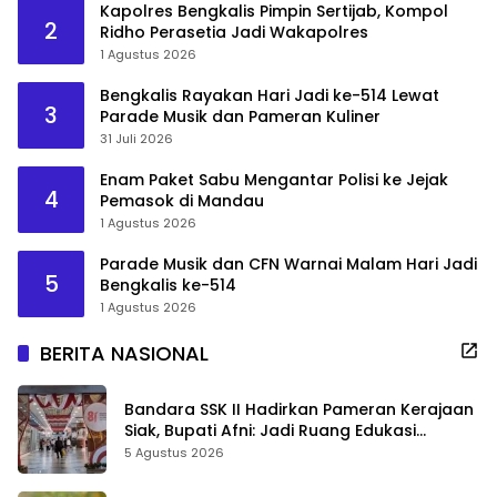
Kapolres Bengkalis Pimpin Sertijab, Kompol
2
Ridho Perasetia Jadi Wakapolres
1 Agustus 2026
Bengkalis Rayakan Hari Jadi ke-514 Lewat
3
Parade Musik dan Pameran Kuliner
31 Juli 2026
Enam Paket Sabu Mengantar Polisi ke Jejak
4
Pemasok di Mandau
1 Agustus 2026
Parade Musik dan CFN Warnai Malam Hari Jadi
5
Bengkalis ke-514
1 Agustus 2026
BERITA NASIONAL
Bandara SSK II Hadirkan Pameran Kerajaan
Siak, Bupati Afni: Jadi Ruang Edukasi
Sejarah Riau
5 Agustus 2026