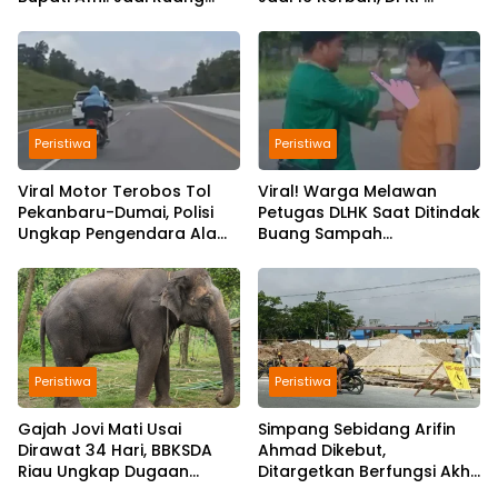
Edukasi Sejarah Riau
Bantah Video Gerombolan
Viral
Peristiwa
Peristiwa
Viral Motor Terobos Tol
Viral! Warga Melawan
Pekanbaru-Dumai, Polisi
Petugas DLHK Saat Ditindak
Ungkap Pengendara Alami
Buang Sampah
Gangguan Usai
Sembarangan di
Kecelakaan
Pekanbaru
Peristiwa
Peristiwa
Gajah Jovi Mati Usai
Simpang Sebidang Arifin
Dirawat 34 Hari, BBKSDA
Ahmad Dikebut,
Riau Ungkap Dugaan
Ditargetkan Berfungsi Akhir
Penyebabnya
Desember 2026