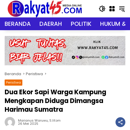
Langsung
ke
konten
BERANDA
DAERAH
POLITIK
HUKUM & 
Beranda
Peristiwa
Peristiwa
Dua Ekor Sapi Warga Kampung
Mengkapan Diduga Dimangsa
Harimau Sumatra
Marianus Waruwu, S.I.Kom
26 Mei 2025