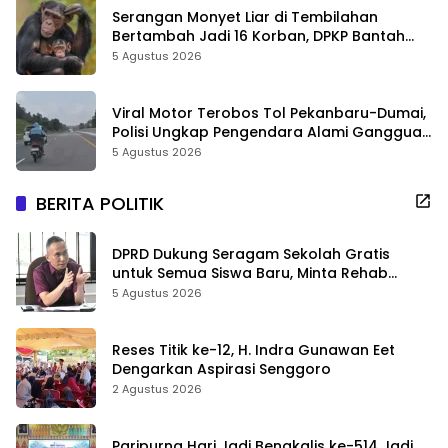
Serangan Monyet Liar di Tembilahan
Bertambah Jadi 16 Korban, DPKP Bantah
Video Gerombolan Viral
5 Agustus 2026
Viral Motor Terobos Tol Pekanbaru-Dumai,
Polisi Ungkap Pengendara Alami Gangguan
Usai Kecelakaan
5 Agustus 2026
BERITA POLITIK
DPRD Dukung Seragam Sekolah Gratis
untuk Semua Siswa Baru, Minta Rehab
Sekolah Jangan Dikurangi
5 Agustus 2026
Reses Titik ke-12, H. Indra Gunawan Eet
Dengarkan Aspirasi Senggoro
2 Agustus 2026
Paripurna Hari Jadi Bengkalis ke-514 Jadi