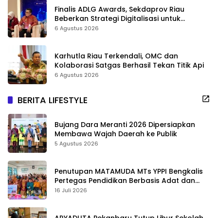
Finalis ADLG Awards, Sekdaprov Riau
Beberkan Strategi Digitalisasi untuk
Tingkatkan Layanan Publik
6 Agustus 2026
Karhutla Riau Terkendali, OMC dan
Kolaborasi Satgas Berhasil Tekan Titik Api
6 Agustus 2026
BERITA LIFESTYLE
Bujang Dara Meranti 2026 Dipersiapkan
Membawa Wajah Daerah ke Publik
5 Agustus 2026
Penutupan MATAMUDA MTs YPPI Bengkalis
Pertegas Pendidikan Berbasis Adat dan
Karakter
16 Juli 2026
ARYADUTA Pekanbaru Tutup Libur Sekolah