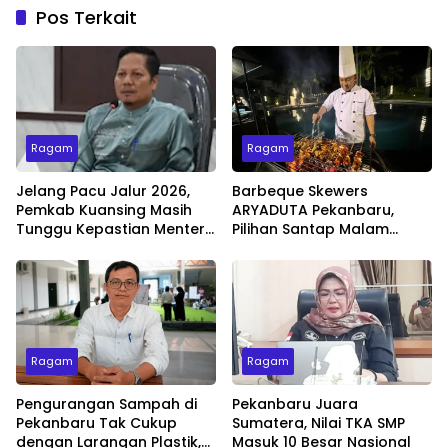
Pos Terkait
Ragam
Ragam
Jelang Pacu Jalur 2026,
Barbeque Skewers
Pemkab Kuansing Masih
ARYADUTA Pekanbaru,
Tunggu Kepastian Menteri
Pilihan Santap Malam
untuk Buka Festival
Minggu dengan Live Music
Ragam
Ragam
Pengurangan Sampah di
Pekanbaru Juara
Pekanbaru Tak Cukup
Sumatera, Nilai TKA SMP
dengan Larangan Plastik,
Masuk 10 Besar Nasional