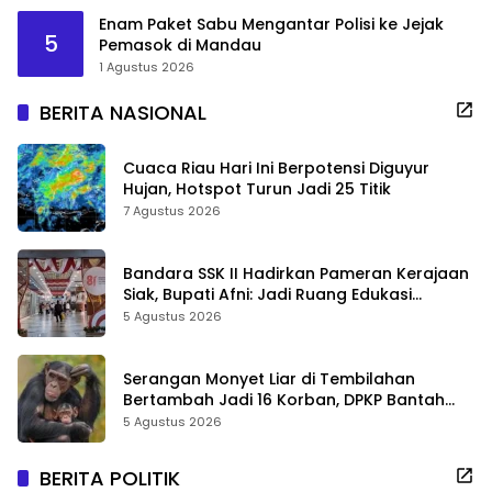
Enam Paket Sabu Mengantar Polisi ke Jejak
5
Pemasok di Mandau
1 Agustus 2026
BERITA NASIONAL
Cuaca Riau Hari Ini Berpotensi Diguyur
Hujan, Hotspot Turun Jadi 25 Titik
7 Agustus 2026
Bandara SSK II Hadirkan Pameran Kerajaan
Siak, Bupati Afni: Jadi Ruang Edukasi
Sejarah Riau
5 Agustus 2026
Serangan Monyet Liar di Tembilahan
Bertambah Jadi 16 Korban, DPKP Bantah
Video Gerombolan Viral
5 Agustus 2026
BERITA POLITIK