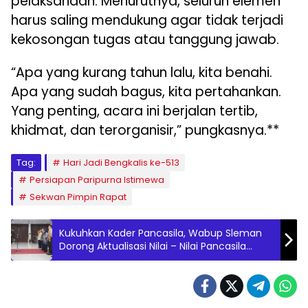
pelaksanaan. Menurutnya, seluruh elemen
harus saling mendukung agar tidak terjadi
kekosongan tugas atau tanggung jawab.
“Apa yang kurang tahun lalu, kita benahi.
Apa yang sudah bagus, kita pertahankan.
Yang penting, acara ini berjalan tertib,
khidmat, dan terorganisir,” pungkasnya.**
Tag:
Hari Jadi Bengkalis ke-513
Persiapan Paripurna Istimewa
Sekwan Pimpin Rapat
Kukuhkan Kader Pancasila, Wabup Sleman
Dorong Aktualisasi Nilai – Nilai Pancasila
Dalam Kehidupan Sehari-hari