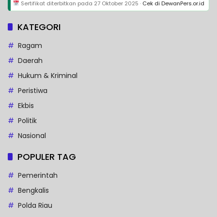
Sertifikat diterbitkan pada
27 Oktober 2025
·
Cek di DewanPers.or.id
KATEGORI
Ragam
Daerah
Hukum & Kriminal
Peristiwa
Ekbis
Politik
Nasional
POPULER TAG
Pemerintah
Bengkalis
Polda Riau