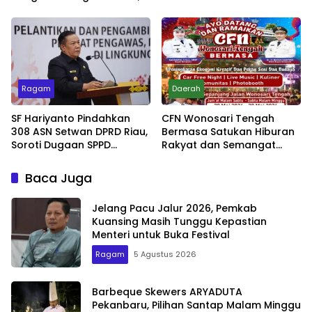
Kesadaran Lingkungan
Jadi Penentu
Ragam
Daerah
SF Hariyanto Pindahkan
CFN Wonosari Tengah
308 ASN Setwan DPRD Riau,
Bermasa Satukan Hiburan
Soroti Dugaan SPPD
Rakyat dan Semangat
Bermasalah
Ekonomi Kreatif
Baca Juga
Jelang Pacu Jalur 2026, Pemkab
Kuansing Masih Tunggu Kepastian
Menteri untuk Buka Festival
Ragam
5 Agustus 2026
Barbeque Skewers ARYADUTA
Pekanbaru, Pilihan Santap Malam Minggu