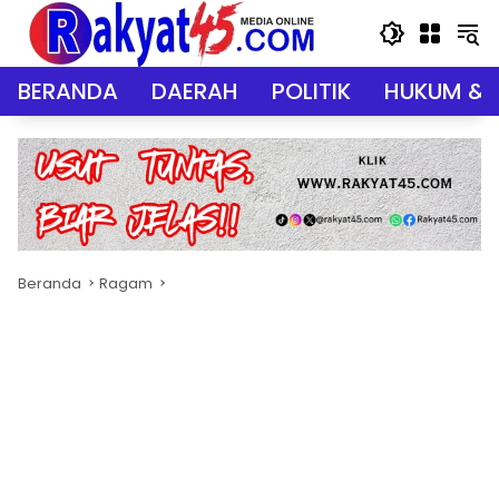
Langsung
ke
konten
BERANDA
DAERAH
POLITIK
HUKUM & 
Beranda
Ragam