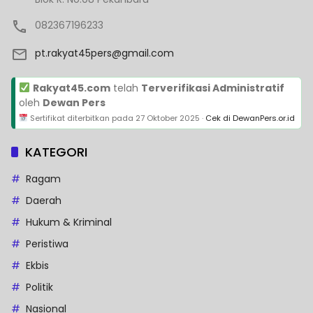
082367196233
pt.rakyat45pers@gmail.com
Rakyat45.com
telah
Terverifikasi Administratif
oleh
Dewan Pers
Sertifikat diterbitkan pada
27 Oktober 2025
·
Cek di DewanPers.or.id
KATEGORI
Ragam
Daerah
Hukum & Kriminal
Peristiwa
Ekbis
Politik
Nasional