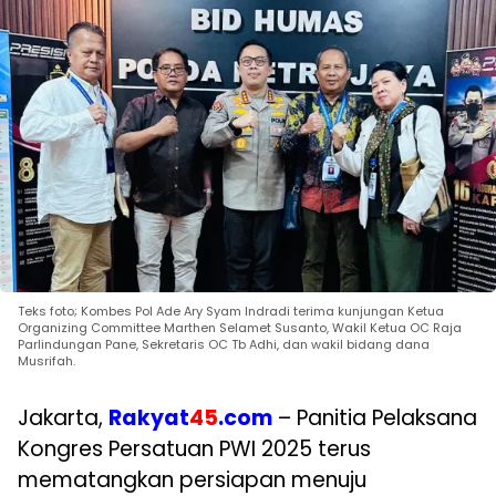
Teks foto; Kombes Pol Ade Ary Syam Indradi terima kunjungan Ketua
Organizing Committee Marthen Selamet Susanto, Wakil Ketua OC Raja
Parlindungan Pane, Sekretaris OC Tb Adhi, dan wakil bidang dana
Musrifah.
Jakarta,
Rakyat
45
.com
– Panitia Pelaksana
Kongres Persatuan PWI 2025 terus
mematangkan persiapan menuju