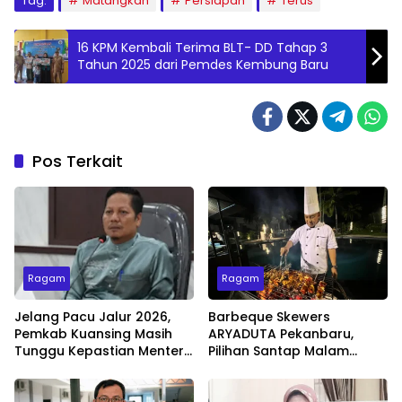
Tag:
Matangkan
Persiapan
Terus
16 KPM Kembali Terima BLT- DD Tahap 3
Tahun 2025 dari Pemdes Kembung Baru
Pos Terkait
Ragam
Ragam
Jelang Pacu Jalur 2026,
Barbeque Skewers
Pemkab Kuansing Masih
ARYADUTA Pekanbaru,
Tunggu Kepastian Menteri
Pilihan Santap Malam
untuk Buka Festival
Minggu dengan Live Music