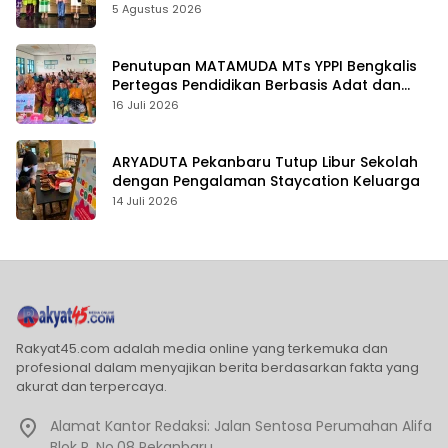
5 Agustus 2026
Penutupan MATAMUDA MTs YPPI Bengkalis
Pertegas Pendidikan Berbasis Adat dan
Karakter
16 Juli 2026
ARYADUTA Pekanbaru Tutup Libur Sekolah
dengan Pengalaman Staycation Keluarga
14 Juli 2026
Rakyat45.com adalah media online yang terkemuka dan
profesional dalam menyajikan berita berdasarkan fakta yang
akurat dan terpercaya.
Alamat Kantor Redaksi: Jalan Sentosa Perumahan Alifa
Blok R. No.08 Pekanbaru