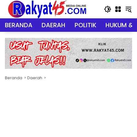
Langsung
ke
konten
BERANDA
DAERAH
POLITIK
HUKUM & 
Beranda
Daerah