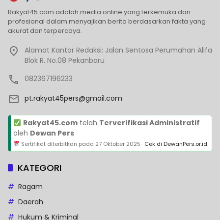
Rakyat45.com adalah media online yang terkemuka dan
profesional dalam menyajikan berita berdasarkan fakta yang
akurat dan terpercaya.
Alamat Kantor Redaksi: Jalan Sentosa Perumahan Alifa
Blok R. No.08 Pekanbaru
082367196233
pt.rakyat45pers@gmail.com
Rakyat45.com
telah
Terverifikasi Administratif
oleh
Dewan Pers
Sertifikat diterbitkan pada
27 Oktober 2025
·
Cek di DewanPers.or.id
KATEGORI
Ragam
Daerah
Hukum & Kriminal