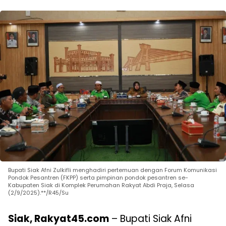
Bupati Siak Afni Zulkifli menghadiri pertemuan dengan Forum Komunikasi
Pondok Pesantren (FKPP) serta pimpinan pondok pesantren se-
Kabupaten Siak di Komplek Perumahan Rakyat Abdi Praja, Selasa
(2/9/2025).**/R45/Su
Siak, Rakyat45.com
– Bupati Siak Afni