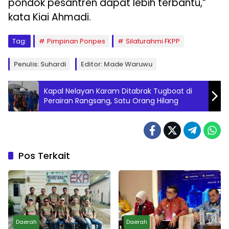
pondok pesantren dapat lebih terbantu,”
kata Kiai Ahmadi.
Tag:
Pimpinan Ponpes
Silaturahmi FKPP
Penulis: Suhardi
Editor: Made Waruwu
Kapal Nelayan Karam Ditabrak Tugboat di
Perairan Rangsang, Satu Orang Hilang
Pos Terkait
Daerah
Daerah