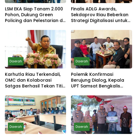
LSM EKA Siap Tanam 2.000
Finalis ADLG Awards,
Pohon, Dukung Green
Sekdaprov Riau Beberkan
Policing dan Pelestarian di
Strategi Digitalisasi untuk
Meranti
Tingkatkan Layanan Publik
Daerah
Daerah
Karhutla Riau Terkendali,
Polemik Konfirmasi
OMC dan Kolaborasi
Berujung Dialog, Kepala
Satgas Berhasil Tekan Titik
UPT Samsat Bengkalis
Api
Minta Maaf
Daerah
Daerah