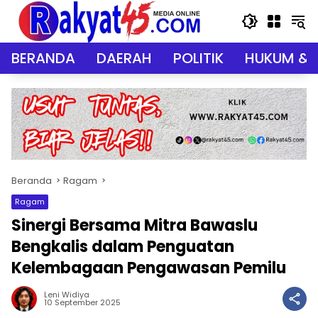
Langsung
ke
konten
BERANDA
DAERAH
POLITIK
HUKUM & 
Beranda
Ragam
Ragam
Sinergi Bersama Mitra Bawaslu
Bengkalis dalam Penguatan
Kelembagaan Pengawasan Pemilu
Leni Widiya
10 September 2025