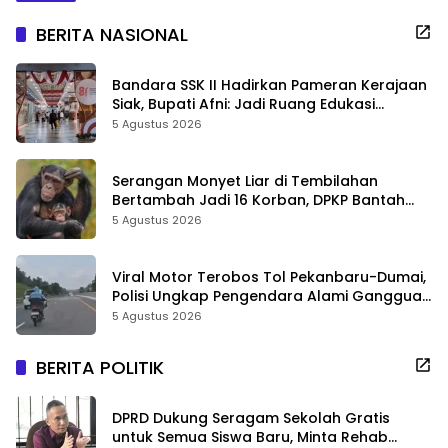
BERITA NASIONAL
Bandara SSK II Hadirkan Pameran Kerajaan
Siak, Bupati Afni: Jadi Ruang Edukasi
Sejarah Riau
5 Agustus 2026
Serangan Monyet Liar di Tembilahan
Bertambah Jadi 16 Korban, DPKP Bantah
Video Gerombolan Viral
5 Agustus 2026
Viral Motor Terobos Tol Pekanbaru-Dumai,
Polisi Ungkap Pengendara Alami Gangguan
Usai Kecelakaan
5 Agustus 2026
BERITA POLITIK
DPRD Dukung Seragam Sekolah Gratis
untuk Semua Siswa Baru, Minta Rehab