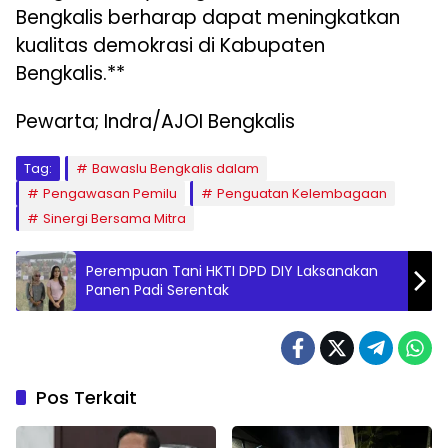
Bengkalis berharap dapat meningkatkan
kualitas demokrasi di Kabupaten
Bengkalis.**
Pewarta; Indra/AJOI Bengkalis
Tag:
Bawaslu Bengkalis dalam
Pengawasan Pemilu
Penguatan Kelembagaan
Sinergi Bersama Mitra
Perempuan Tani HKTI DPD DIY Laksanakan
Panen Padi Serentak
Pos Terkait