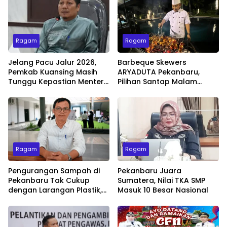
Ragam
Ragam
Jelang Pacu Jalur 2026,
Barbeque Skewers
Pemkab Kuansing Masih
ARYADUTA Pekanbaru,
Tunggu Kepastian Menteri
Pilihan Santap Malam
untuk Buka Festival
Minggu dengan Live Music
Ragam
Ragam
Pengurangan Sampah di
Pekanbaru Juara
Pekanbaru Tak Cukup
Sumatera, Nilai TKA SMP
dengan Larangan Plastik,
Masuk 10 Besar Nasional
Kesadaran Lingkungan
Jadi Penentu