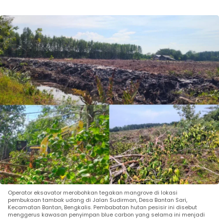
Operator eksavator merobohkan tegakan mangrove di lokasi
pembukaan tambak udang di Jalan Sudirman, Desa Bantan Sari,
Kecamatan Bantan, Bengkalis. Pembabatan hutan pesisir ini disebut
menggerus kawasan penyimpan blue carbon yang selama ini menjadi