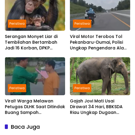
Peristiwa
Peristiwa
Serangan Monyet Liar di
Viral Motor Terobos Tol
Tembilahan Bertambah
Pekanbaru-Dumai, Polisi
Jadi 16 Korban, DPKP
Ungkap Pengendara Alami
Bantah Video Gerombolan
Gangguan Usai
Viral
Kecelakaan
Peristiwa
Peristiwa
Viral! Warga Melawan
Gajah Jovi Mati Usai
Petugas DLHK Saat Ditindak
Dirawat 34 Hari, BBKSDA
Buang Sampah
Riau Ungkap Dugaan
Sembarangan di
Penyebabnya
Pekanbaru
Baca Juga