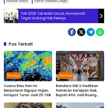
Penulis: Indra
Editor: Hadiriku Zega
THR 2026 Tak Boleh Dicicil, Pemerintah
Tegas Lindungi Hak Pekerja
Pos Terkait
Peristiwa
Peristiwa
Cuaca Riau Hari Ini
Bandara SSK II Hadirkan
Berpotensi Diguyur Hujan,
Pameran Kerajaan Siak,
Hotspot Turun Jadi 25 Titik
Bupati Afni: Jadi Ruang
Edukasi Sejarah Riau