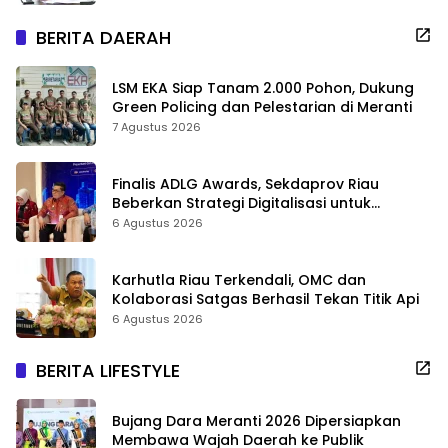
BERITA DAERAH
LSM EKA Siap Tanam 2.000 Pohon, Dukung
Green Policing dan Pelestarian di Meranti
7 Agustus 2026
Finalis ADLG Awards, Sekdaprov Riau
Beberkan Strategi Digitalisasi untuk
Tingkatkan Layanan Publik
6 Agustus 2026
Karhutla Riau Terkendali, OMC dan
Kolaborasi Satgas Berhasil Tekan Titik Api
6 Agustus 2026
BERITA LIFESTYLE
Bujang Dara Meranti 2026 Dipersiapkan
Membawa Wajah Daerah ke Publik