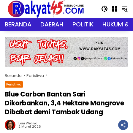
Langsung
ke
konten
BERANDA
DAERAH
POLITIK
HUKUM & 
Beranda
Peristiwa
Peristiwa
Blue Carbon Bantan Sari
Dikorbankan, 3,4 Hektare Mangrove
Dibabat demi Tambak Udang
Leni Widiya
2 Maret 2026