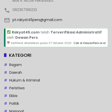
Blok R. No.08 Pekanbaru
082367196233
pt.rakyat45pers@gmail.com
Rakyat45.com
telah
Terverifikasi Administratif
oleh
Dewan Pers
Sertifikat diterbitkan pada
27 Oktober 2025
·
Cek di DewanPers.or.id
KATEGORI
Ragam
Daerah
Hukum & Kriminal
Peristiwa
Ekbis
Politik
Nasional