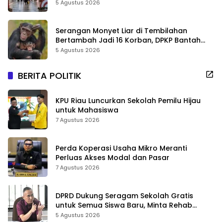
Sejarah Riau
5 Agustus 2026
Serangan Monyet Liar di Tembilahan
Bertambah Jadi 16 Korban, DPKP Bantah
Video Gerombolan Viral
5 Agustus 2026
BERITA POLITIK
KPU Riau Luncurkan Sekolah Pemilu Hijau
untuk Mahasiswa
7 Agustus 2026
Perda Koperasi Usaha Mikro Meranti
Perluas Akses Modal dan Pasar
7 Agustus 2026
DPRD Dukung Seragam Sekolah Gratis
untuk Semua Siswa Baru, Minta Rehab
Sekolah Jangan Dikurangi
5 Agustus 2026