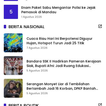
Enam Paket Sabu Mengantar Polisi ke Jejak
5
Pemasok di Mandau
1 Agustus 2026
BERITA NASIONAL
Cuaca Riau Hari Ini Berpotensi Diguyur
Hujan, Hotspot Turun Jadi 25 Titik
7 Agustus 2026
Bandara SSK II Hadirkan Pameran Kerajaan
Siak, Bupati Afni: Jadi Ruang Edukasi
Sejarah Riau
5 Agustus 2026
Serangan Monyet Liar di Tembilahan
Bertambah Jadi 16 Korban, DPKP Bantah
Video Gerombolan Viral
5 Agustus 2026
BERITA POLITIK