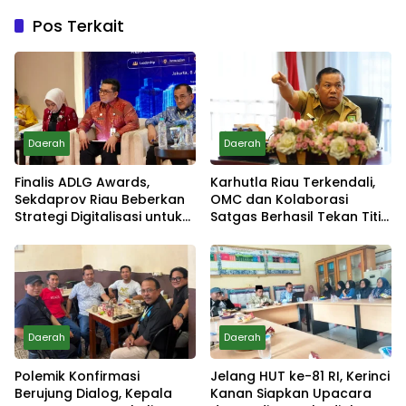
Pos Terkait
Daerah
Daerah
Finalis ADLG Awards,
Karhutla Riau Terkendali,
Sekdaprov Riau Beberkan
OMC dan Kolaborasi
Strategi Digitalisasi untuk
Satgas Berhasil Tekan Titik
Tingkatkan Layanan Publik
Api
Daerah
Daerah
Polemik Konfirmasi
Jelang HUT ke-81 RI, Kerinci
Berujung Dialog, Kepala
Kanan Siapkan Upacara