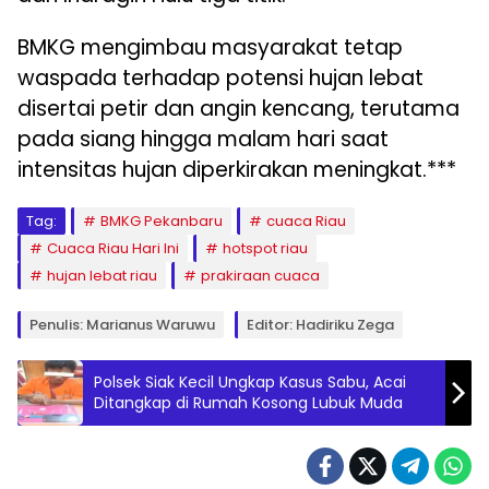
BMKG mengimbau masyarakat tetap
waspada terhadap potensi hujan lebat
disertai petir dan angin kencang, terutama
pada siang hingga malam hari saat
intensitas hujan diperkirakan meningkat.***
Tag:
BMKG Pekanbaru
cuaca Riau
Cuaca Riau Hari Ini
hotspot riau
hujan lebat riau
prakiraan cuaca
Penulis: Marianus Waruwu
Editor: Hadiriku Zega
Polsek Siak Kecil Ungkap Kasus Sabu, Acai
Ditangkap di Rumah Kosong Lubuk Muda