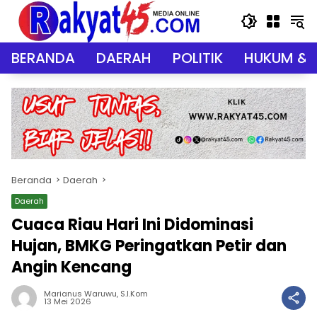
Langsung
ke
konten
BERANDA
DAERAH
POLITIK
HUKUM & 
Beranda
Daerah
Daerah
Cuaca Riau Hari Ini Didominasi
Hujan, BMKG Peringatkan Petir dan
Angin Kencang
Marianus Waruwu, S.I.Kom
13 Mei 2026