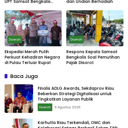
UPT Samsat Bengkalis
dan Undian Berhadiah
Minta Maaf
Daerah
Daerah
Ekspedisi Merah Putih
Respons Kepala Samsat
Perkuat Kehadiran Negara
Bengkalis Soal Pemutihan
di Pulau Terluar Rupat
Pajak Disorot
Baca Juga
Finalis ADLG Awards, Sekdaprov Riau
Beberkan Strategi Digitalisasi untuk
Tingkatkan Layanan Publik
Daerah
6 Agustus 2026
Karhutla Riau Terkendali, OMC dan